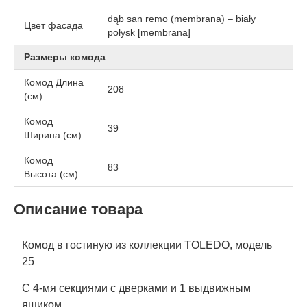
dąb san remo (membrana) – biały
Цвет фасада
połysk [membrana]
Размеры комода
Комод Длина
208
(см)
Комод
39
Ширина (см)
Комод
83
Высота (см)
Описание товара
Комод в гостиную из коллекции TOLEDO, модель
25
С 4-мя секциями с дверками и 1 выдвижным
ящиком.