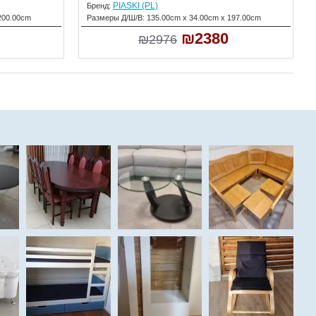
PIASKI (PL)
Бренд:
200.00cm
Размеры Д/Ш/В:
135.00cm x 34.00cm x 197.00cm
₪2380
₪2976