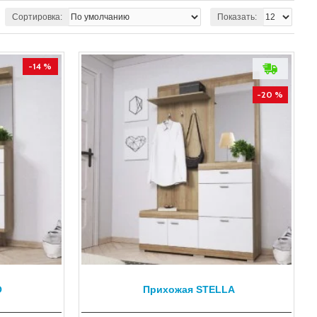
Сортировка:
Показать:
-14 %
-20 %
O
Прихожая STELLA