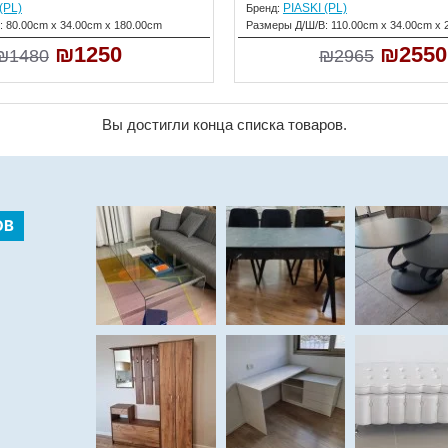
(PL)
PIASKI (PL)
Бренд:
:
80.00cm x 34.00cm x 180.00cm
Размеры Д/Ш/В:
110.00cm x 34.00cm x 
₪1250
₪2550
₪1480
₪2965
Вы достигли конца списка товаров.
ОВ