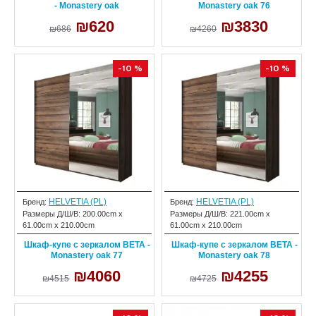
- Monastery oak
Monastery oak 76
₪620
₪3830
₪686
₪4260
-10 %
-10 %
HELVETIA (PL)
HELVETIA (PL)
Бренд:
Бренд:
Размеры Д/Ш/В:
200.00cm x
Размеры Д/Ш/В:
221.00cm x
61.00cm x 210.00cm
61.00cm x 210.00cm
Шкаф-купе с зеркалом BETA -
Шкаф-купе с зеркалом BETA -
Monastery oak 77
Monastery oak 78
₪4060
₪4255
₪4515
₪4725