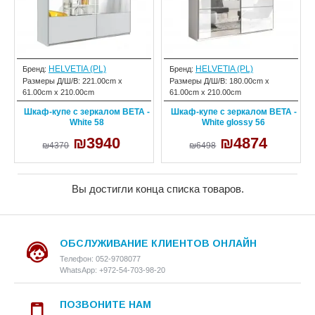
HELVETIA (PL)
HELVETIA (PL)
Бренд:
Бренд:
Размеры Д/Ш/В:
221.00cm x
Размеры Д/Ш/В:
180.00cm x
61.00cm x 210.00cm
61.00cm x 210.00cm
Шкаф-купе с зеркалом BETA -
Шкаф-купе с зеркалом BETA -
White 58
White glossy 56
₪3940
₪4874
₪4370
₪6498
Вы достигли конца списка товаров.
ОБСЛУЖИВАНИЕ КЛИЕНТОВ ОНЛАЙН
Телефон: 052-9708077
WhatsApp: +972-54-703-98-20
ПОЗВОНИТЕ НАМ