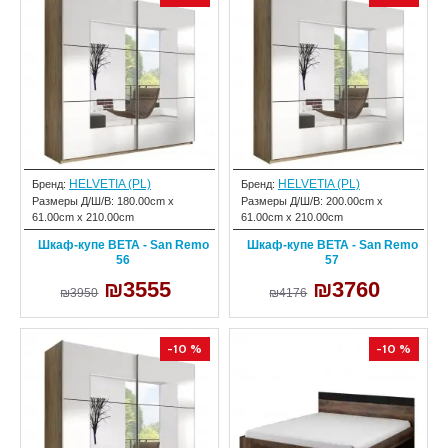
HELVETIA (PL)
HELVETIA (PL)
Бренд:
Бренд:
Размеры Д/Ш/В:
180.00cm x
Размеры Д/Ш/В:
200.00cm x
61.00cm x 210.00cm
61.00cm x 210.00cm
Шкаф-купе BETA - San Remo
Шкаф-купе BETA - San Remo
56
57
₪3555
₪3760
₪3950
₪4176
-10 %
-10 %