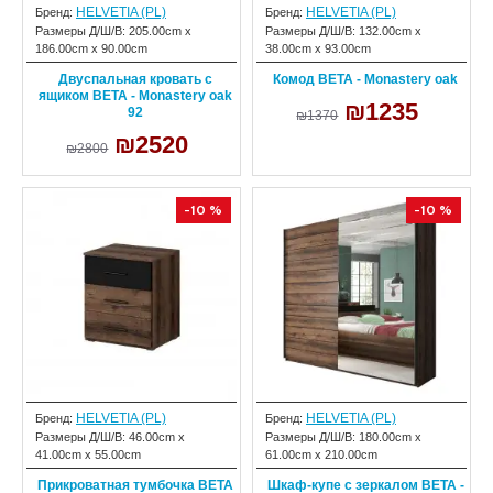
HELVETIA (PL)
HELVETIA (PL)
Бренд:
Бренд:
Размеры Д/Ш/В:
205.00cm x
Размеры Д/Ш/В:
132.00cm x
186.00cm x 90.00cm
38.00cm x 93.00cm
Двуспальная кровать с
Комод BETA - Monastery oak
ящиком BETA - Monastery oak
₪1235
92
₪1370
₪2520
₪2800
-10 %
-10 %
HELVETIA (PL)
HELVETIA (PL)
Бренд:
Бренд:
Размеры Д/Ш/В:
46.00cm x
Размеры Д/Ш/В:
180.00cm x
41.00cm x 55.00cm
61.00cm x 210.00cm
Прикроватная тумбочка BETA
Шкаф-купе с зеркалом BETA -