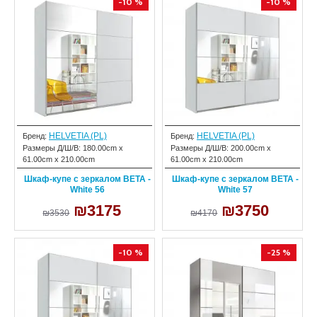
-10 %
-10 %
HELVETIA (PL)
HELVETIA (PL)
Бренд:
Бренд:
Размеры Д/Ш/В:
180.00cm x
Размеры Д/Ш/В:
200.00cm x
61.00cm x 210.00cm
61.00cm x 210.00cm
Шкаф-купе с зеркалом BETA -
Шкаф-купе с зеркалом BETA -
White 56
White 57
₪3175
₪3750
₪3530
₪4170
-10 %
-25 %