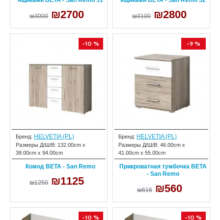
₪2700
₪2800
₪3000
₪3100
-10 %
-9 %
HELVETIA (PL)
HELVETIA (PL)
Бренд:
Бренд:
Размеры Д/Ш/В:
132.00cm x
Размеры Д/Ш/В:
46.00cm x
38.00cm x 94.00cm
41.00cm x 55.00cm
Комод BETA - San Remo
Прикроватная тумбочка BETA
- San Remo
₪1125
₪1250
₪560
₪616
-10 %
-10 %