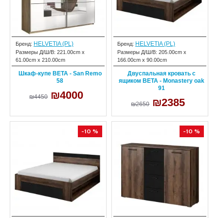
HELVETIA (PL)
HELVETIA (PL)
Бренд:
Бренд:
Размеры Д/Ш/В:
221.00cm x
Размеры Д/Ш/В:
205.00cm x
61.00cm x 210.00cm
166.00cm x 90.00cm
Шкаф-купе BETA - San Remo
Двуспальная кровать с
58
ящиком BETA - Monastery oak
91
₪4000
₪4450
₪2385
₪2650
-10 %
-10 %