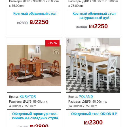
Размеры Д/Ш/В:
90.00cm x 0.00cm
Размеры Д/Ш/В:
90.00cm x 0.00cm
x 75.00cm
x 75.00cm
Круглый обеденный стол
Круглый обеденный стол
натуральный дуб
₪2250
₪2800
₪2250
₪2800
-15 %
KURATOR
POLAND
Бренд:
Бренд:
Размеры Д/Ш/В:
88.00cm x
Размеры Д/Ш/В:
80.00cm x
40.00cm x 75.00cm
140.00cm x 75.00cm
Обеденный гарнитур стол-
Обеденный стол ORION II P
книжка и 4 складных стула
₪2300
₪2890