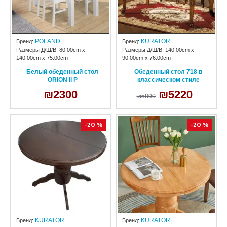
POLAND
KURATOR
Бренд:
Бренд:
Размеры Д/Ш/В:
80.00cm x
Размеры Д/Ш/В:
140.00cm x
140.00cm x 75.00cm
90.00cm x 76.00cm
Белый обеденный стол
Обеденный стол 718 в
ORION II P
классическом стиле
₪2300
₪5220
₪5800
-20 %
-20 %
KURATOR
KURATOR
Бренд:
Бренд: