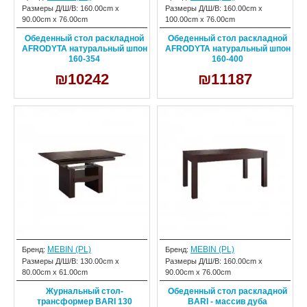
Размеры Д/Ш/В:
160.00cm x
Размеры Д/Ш/В:
160.00cm x
90.00cm x 76.00cm
100.00cm x 76.00cm
Обеденный стол раскладной
Обеденный стол раскладной
AFRODYTA натуральный шпон
AFRODYTA натуральный шпон
160-354
160-400
₪10242
₪11187
MEBIN (PL)
MEBIN (PL)
Бренд:
Бренд:
Размеры Д/Ш/В:
130.00cm x
Размеры Д/Ш/В:
160.00cm x
80.00cm x 61.00cm
90.00cm x 76.00cm
Журнальный стол-
Обеденный стол раскладной
трансформер BARI 130
BARI - массив дуба