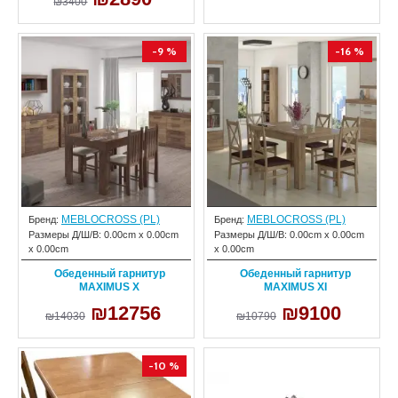
₪3400
-9 %
-16 %
MEBLOCROSS (PL)
MEBLOCROSS (PL)
Бренд:
Бренд:
Размеры Д/Ш/В:
0.00cm x 0.00cm
Размеры Д/Ш/В:
0.00cm x 0.00cm
x 0.00cm
x 0.00cm
Обеденный гарнитур
Обеденный гарнитур
MAXIMUS X
MAXIMUS XI
₪12756
₪9100
₪14030
₪10790
-10 %