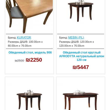
KURATOR
MEBIN (PL)
Бренд:
Бренд:
Размеры Д/Ш/В:
100.00cm x
Размеры Д/Ш/В:
120.00cm x
80.00cm x 76.00cm
120.00cm x 76.00cm
Обеденный стол, модель 906
Обеденный стол круглый
AFRODYTA натуральный шпон
₪2250
120 см
₪2500
₪5447