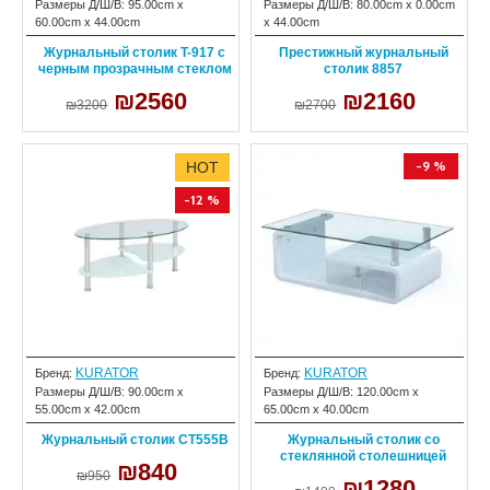
Размеры Д/Ш/В:
95.00cm x
Размеры Д/Ш/В:
80.00cm x 0.00cm
60.00cm x 44.00cm
x 44.00cm
Журнальный столик T-917 с
Престижный журнальный
черным прозрачным стеклом
столик 8857
₪2560
₪2160
₪3200
₪2700
-9 %
HOT
-12 %
KURATOR
KURATOR
Бренд:
Бренд:
Размеры Д/Ш/В:
90.00cm x
Размеры Д/Ш/В:
120.00cm x
55.00cm x 42.00cm
65.00cm x 40.00cm
Журнальный столик CT555B
Журнальный столик со
стеклянной столешницей
₪840
₪950
₪1280