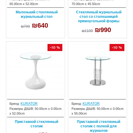
65.00cm x 52.00cm
70.00cm x 45.50cm
Маленький стеклянный
Стеклянный журнальный
журнальный стол
стол со столешницей
прямоугольной формы
₪640
₪700
₪990
₪1100
-10 %
-10 %
KURATOR
KURATOR
Бренд:
Бренд:
Размеры Д/Ш/В:
50.00cm x 0.00cm
Размеры Д/Ш/В:
50.00cm x 0.00cm
x 52.00cm
x 55.00cm
Приставной стеклянный
Приставной стеклянный
столик
столик с полкой для
журналов