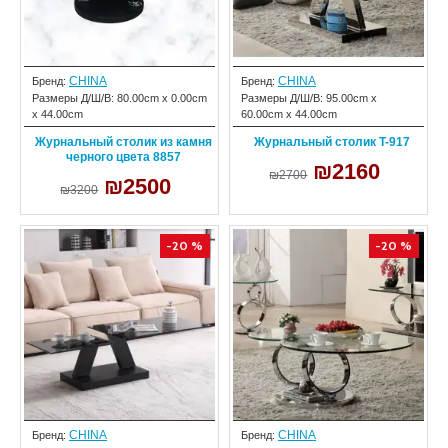
CHINA
CHINA
Бренд:
Бренд:
Размеры Д/Ш/В:
80.00cm x 0.00cm
Размеры Д/Ш/В:
95.00cm x
x 44.00cm
60.00cm x 44.00cm
Журнальный столик из камня
Журнальный столик T-917
черного цвета 8857
₪2160
₪2700
₪2500
₪3200
-20 %
-20 %
CHINA
CHINA
Бренд:
Бренд: