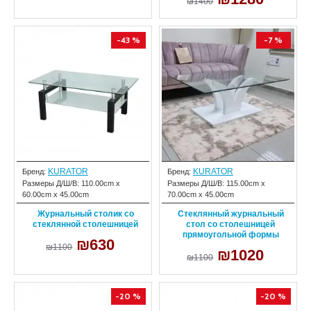
₪1400
-43 %
-7 %
KURATOR
KURATOR
Бренд:
Бренд:
Размеры Д/Ш/В:
110.00cm x
Размеры Д/Ш/В:
115.00cm x
60.00cm x 45.00cm
70.00cm x 45.00cm
Журнальный столик со
Стеклянный журнальный
стеклянной столешницей
стол со столешницей
прямоугольной формы
₪630
₪1100
₪1020
₪1100
-20 %
-20 %