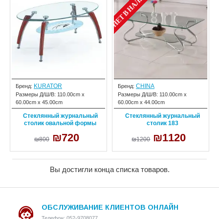
НЕТ В НАЛИЧИИ
KURATOR
CHINA
Бренд:
Бренд:
Размеры Д/Ш/В:
110.00cm x
Размеры Д/Ш/В:
110.00cm x
60.00cm x 45.00cm
60.00cm x 44.00cm
Стеклянный журнальный
Стеклянный журнальный
столик овальной формы
столик 183
₪720
₪1120
₪800
₪1200
Вы достигли конца списка товаров.
ОБСЛУЖИВАНИЕ КЛИЕНТОВ ОНЛАЙН
Телефон: 052-9708077