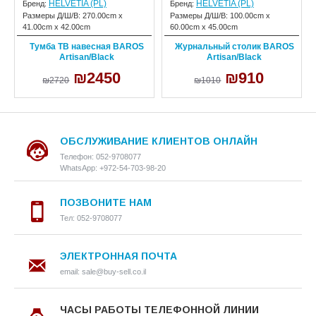
HELVETIA (PL)
HELVETIA (PL)
Бренд:
Бренд:
Размеры Д/Ш/В:
270.00cm x
Размеры Д/Ш/В:
100.00cm x
41.00cm x 42.00cm
60.00cm x 45.00cm
Тумба ТВ навесная BAROS
Журнальный столик BAROS
Artisan/Black
Artisan/Black
₪2450
₪910
₪2720
₪1010
ОБСЛУЖИВАНИЕ КЛИЕНТОВ ОНЛАЙН
Телефон: 052-9708077
WhatsApp: +972-54-703-98-20
ПОЗВОНИТЕ НАМ
Тел: 052-9708077
ЭЛЕКТРОННАЯ ПОЧТА
email: sale@buy-sell.co.il
ЧАСЫ РАБОТЫ ТЕЛЕФОННОЙ ЛИНИИ