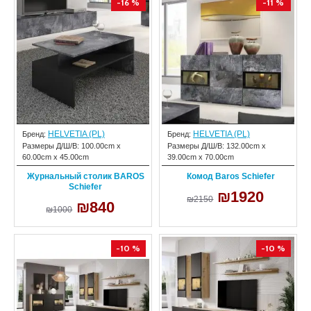
-16 %
-11 %
HELVETIA (PL)
HELVETIA (PL)
Бренд:
Бренд:
Размеры Д/Ш/В:
100.00cm x
Размеры Д/Ш/В:
132.00cm x
60.00cm x 45.00cm
39.00cm x 70.00cm
Журнальный столик BAROS
Комод Baros Schiefer
Schiefer
₪1920
₪2150
₪840
₪1000
-10 %
-10 %