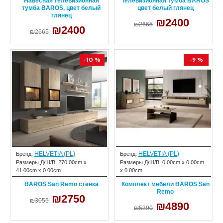
Навесная телевизионная
Телевизионная тумба BAROS
тумба BAROS, цвет белый
цвет белый глянец
глянец
₪2400
₪2665
₪2400
₪2665
-10 %
-9 %
HELVETIA (PL)
HELVETIA (PL)
Бренд:
Бренд:
Размеры Д/Ш/В:
270.00cm x
Размеры Д/Ш/В:
0.00cm x 0.00cm
41.00cm x 0.00cm
x 0.00cm
BAROS San Remo стенка
Комплект мебели BAROS San
Remo
₪2750
₪3055
₪4890
₪5390