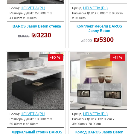
HELVETIA (PL)
HELVETIA (PL)
Бренд:
Бренд:
Размеры Д/Ш/В:
270.00cm x
Размеры Д/Ш/В:
0.00cm x 0.00cm
41.00cm x 0.00cm
x 0.00cm
BAROS Jasny Beton стенка
Комплект мебели BAROS
Jasny Beton
₪3230
₪3600
₪5300
₪5900
-10 %
-11 %
HELVETIA (PL)
HELVETIA (PL)
Бренд:
Бренд:
Размеры Д/Ш/В:
100.00cm x
Размеры Д/Ш/В:
132.00cm x
60.00cm x 45.00cm
39.00cm x 70.00cm
Журнальный столик BAROS
Комод BAROS Jasny Beton