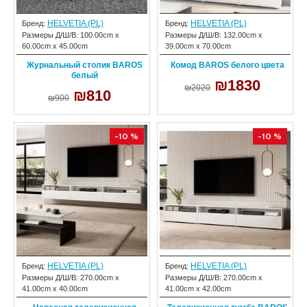
HELVETIA (PL)
HELVETIA (PL)
Бренд:
Бренд:
Размеры Д/Ш/В:
100.00cm x
Размеры Д/Ш/В:
132.00cm x
60.00cm x 45.00cm
39.00cm x 70.00cm
Журнальный столик BAROS
Комод BAROS белого цвета
белый
₪1830
₪2020
₪810
₪900
-10 %
-10 %
HELVETIA (PL)
HELVETIA (PL)
Бренд:
Бренд:
Размеры Д/Ш/В:
270.00cm x
Размеры Д/Ш/В:
270.00cm x
41.00cm x 40.00cm
41.00cm x 42.00cm