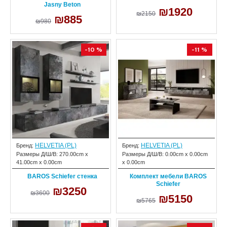
Jasny Beton
₪1920
₪2150
₪885
₪980
-10 %
-11 %
HELVETIA (PL)
HELVETIA (PL)
Бренд:
Бренд:
Размеры Д/Ш/В:
270.00cm x
Размеры Д/Ш/В:
0.00cm x 0.00cm
41.00cm x 0.00cm
x 0.00cm
BAROS Schiefer стенка
Комплект мебели BAROS
Schiefer
₪3250
₪3600
₪5150
₪5765