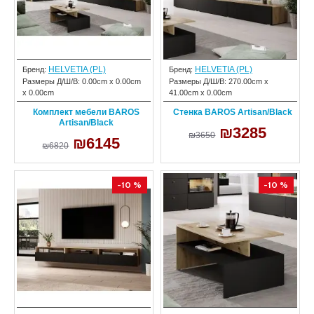
HELVETIA (PL)
HELVETIA (PL)
Бренд:
Бренд:
Размеры Д/Ш/В:
0.00cm x 0.00cm
Размеры Д/Ш/В:
270.00cm x
x 0.00cm
41.00cm x 0.00cm
Комплект мебели BAROS
Стенка BAROS Artisan/Black
Artisan/Black
₪3285
₪3650
₪6145
₪6820
-10 %
-10 %