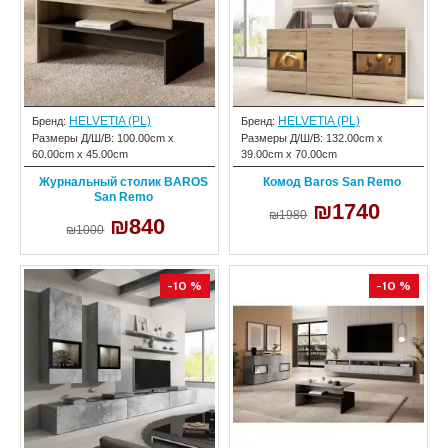
HELVETIA (PL)
HELVETIA (PL)
Бренд:
Бренд:
Размеры Д/Ш/В:
100.00cm x
Размеры Д/Ш/В:
132.00cm x
60.00cm x 45.00cm
39.00cm x 70.00cm
Журнальный столик BAROS
Комод Baros San Remo
San Remo
₪1740
₪1980
₪840
₪1000
-10 %
-10 %