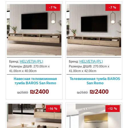
-7 %
-7 %
HELVETIA (PL)
HELVETIA (PL)
Бренд:
Бренд:
Размеры Д/Ш/В:
270.00cm x
Размеры Д/Ш/В:
270.00cm x
41.00cm x 40.00cm
41.00cm x 42.00cm
Навесная телевизионная
Телевизионная тумба BAROS
тумба BAROS San Remo
San Remo
₪2400
₪2400
₪2580
₪2580
-16 %
-12 %