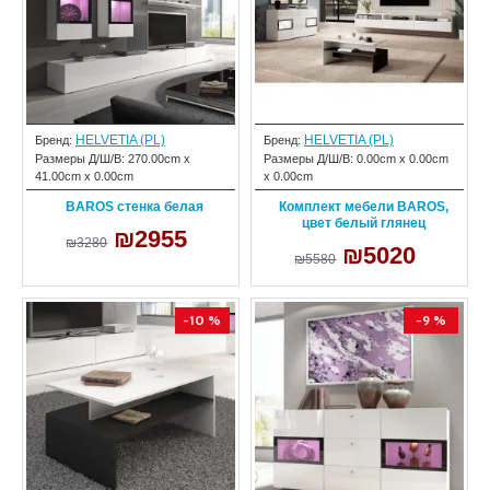
HELVETIA (PL)
HELVETIA (PL)
Бренд:
Бренд:
Размеры Д/Ш/В:
270.00cm x
Размеры Д/Ш/В:
0.00cm x 0.00cm
41.00cm x 0.00cm
x 0.00cm
BAROS стенка белая
Комплект мебели BAROS,
цвет белый глянец
₪2955
₪3280
₪5020
₪5580
-10 %
-9 %