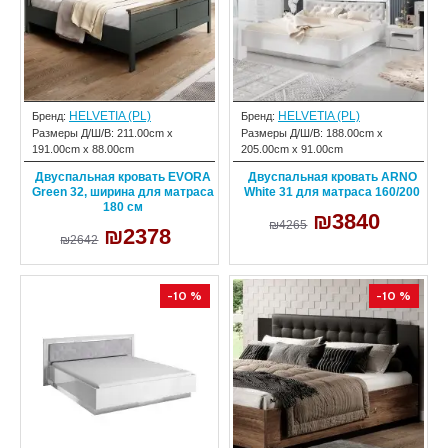
HELVETIA (PL)
HELVETIA (PL)
Бренд:
Бренд:
Размеры Д/Ш/В:
211.00cm x
Размеры Д/Ш/В:
188.00cm x
191.00cm x 88.00cm
205.00cm x 91.00cm
Двуспальная кровать EVORA
Двуспальная кровать ARNO
Green 32, ширина для матраса
White 31 для матраса 160/200
180 см
₪3840
₪4265
₪2378
₪2642
-10 %
-10 %