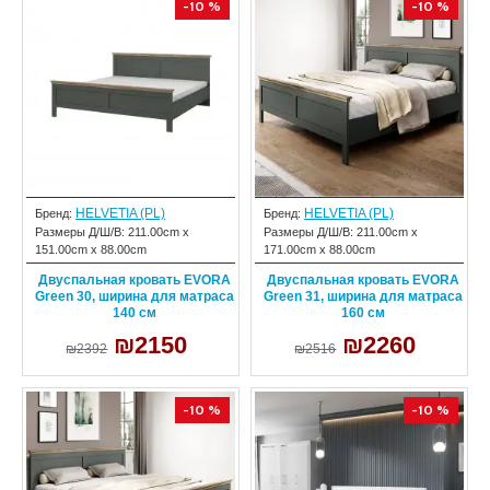
-10 %
-10 %
HELVETIA (PL)
HELVETIA (PL)
Бренд:
Бренд:
Размеры Д/Ш/В:
211.00cm x
Размеры Д/Ш/В:
211.00cm x
151.00cm x 88.00cm
171.00cm x 88.00cm
Двуспальная кровать EVORA
Двуспальная кровать EVORA
Green 30, ширина для матраса
Green 31, ширина для матраса
140 см
160 см
₪2150
₪2260
₪2392
₪2516
-10 %
-10 %