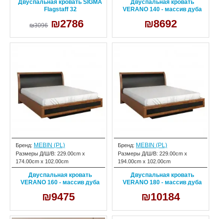
Двуспальная кровать SIGMA
Двуспальная кровать
Flagstaff 32
VERANO 140 - массив дуба
₪2786
₪8692
₪3096
MEBIN (PL)
MEBIN (PL)
Бренд:
Бренд:
Размеры Д/Ш/В:
229.00cm x
Размеры Д/Ш/В:
229.00cm x
174.00cm x 102.00cm
194.00cm x 102.00cm
Двуспальная кровать
Двуспальная кровать
VERANO 160 - массив дуба
VERANO 180 - массив дуба
₪9475
₪10184