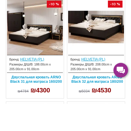
-10 %
-10 %
HELVETIA (PL)
HELVETIA (PL)
Бренд:
Бренд:
Размеры Д/Ш/В:
188.00cm x
Размеры Д/Ш/В:
208.00cm x
205.00cm x 91.00cm
205.00cm x 91.00cm
Двуспальная кровать ARNO
Двуспальная кровать ARNO
Black 31 для матраса 160/200
Black 32 для матраса 180/200
₪4300
₪4530
₪4784
₪5034
-10 %
-10 %