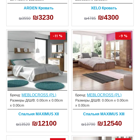
ARDEN Кровать
XELO Кровать
₪3230
₪4300
₪3550
₪4785
-11 %
-9 %
MEBLOCROSS (PL)
MEBLOCROSS (PL)
Бренд:
Бренд:
Размеры Д/Ш/В:
0.00cm x 0.00cm
Размеры Д/Ш/В:
0.00cm x 0.00cm
x 0.00cm
x 0.00cm
Спальня MAXIMUS XII
Спальня MAXIMUS XIII
₪12100
₪12540
₪13520
₪13790