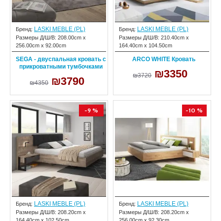
LASKI MEBLE (PL)
LASKI MEBLE (PL)
Бренд:
Бренд:
Размеры Д/Ш/В:
208.00cm x
Размеры Д/Ш/В:
210.40cm x
256.00cm x 92.00cm
164.40cm x 104.50cm
SEGA - двуспальная кровать с
ARCO WHITE Кровать
прикроватными тумбочками
₪3350
₪3720
₪3790
₪4350
-9 %
-10 %
LASKI MEBLE (PL)
LASKI MEBLE (PL)
Бренд:
Бренд:
Размеры Д/Ш/В:
208.20cm x
Размеры Д/Ш/В:
208.20cm x
164.40cm x 102.50cm
256.00cm x 92.30cm