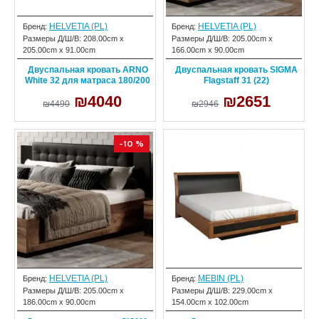
HELVETIA (PL)
HELVETIA (PL)
Бренд:
Бренд:
Размеры Д/Ш/В:
208.00cm x
Размеры Д/Ш/В:
205.00cm x
205.00cm x 91.00cm
166.00cm x 90.00cm
Двуспальная кровать ARNO
Двуспальная кровать SIGMA
White 32 для матраса 180/200
Flagstaff 31 (22)
₪4040
₪2651
₪4490
₪2946
-10 %
HELVETIA (PL)
MEBIN (PL)
Бренд:
Бренд:
Размеры Д/Ш/В:
205.00cm x
Размеры Д/Ш/В:
229.00cm x
186.00cm x 90.00cm
154.00cm x 102.00cm