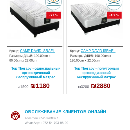
-21 %
-10 %
CAMP DAVID ISRAEL
CAMP DAVID ISRAEL
Бренд:
Бренд:
Размеры Д/Ш/В:
190.00cm x
Размеры Д/Ш/В:
190.00cm x
80.00cm x 22.00cm
120.00cm x 22.00cm
Top Therapy - односпальный
Top Therapy - полуторный
ортопедический
ортопедический
беспружинный матрас
беспружинный матрас
₪1180
₪2880
₪1500
₪3200
ОБСЛУЖИВАНИЕ КЛИЕНТОВ ОНЛАЙН
Телефон: 052-9708077
WhatsApp: +972-54-703-98-20