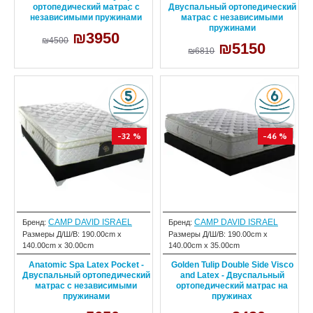
ортопедический матрас с
Двуспальный ортопедический
независимыми пружинами
матрас с независимыми
пружинами
₪3950
₪4500
₪5150
₪6810
-32 %
-46 %
CAMP DAVID ISRAEL
CAMP DAVID ISRAEL
Бренд:
Бренд:
Размеры Д/Ш/В:
190.00cm x
Размеры Д/Ш/В:
190.00cm x
140.00cm x 30.00cm
140.00cm x 35.00cm
Anatomic Spa Latex Pocket -
Golden Tulip Double Side Visco
Двуспальный ортопедический
and Latex - Двуспальный
матрас с независимыми
ортопедический матрас на
пружинами
пружинах