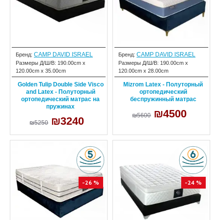
CAMP DAVID ISRAEL
CAMP DAVID ISRAEL
Бренд:
Бренд:
Размеры Д/Ш/В:
190.00cm x
Размеры Д/Ш/В:
190.00cm x
120.00cm x 35.00cm
120.00cm x 28.00cm
Golden Tulip Double Side Visco
Mizrom Latex - Полуторный
and Latex - Полуторный
ортопедический
ортопедический матрас на
беспружинный матрас
пружинах
₪4500
₪5600
₪3240
₪5250
-26 %
-24 %