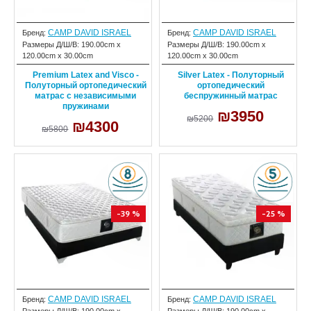
CAMP DAVID ISRAEL
CAMP DAVID ISRAEL
Бренд:
Бренд:
Размеры Д/Ш/В:
190.00cm x
Размеры Д/Ш/В:
190.00cm x
120.00cm x 30.00cm
120.00cm x 30.00cm
Premium Latex and Visco -
Silver Latex - Полуторный
Полуторный ортопедический
ортопедический
матрас с независимыми
беспружинный матрас
пружинами
₪3950
₪5200
₪4300
₪5800
-39 %
-25 %
CAMP DAVID ISRAEL
CAMP DAVID ISRAEL
Бренд:
Бренд: