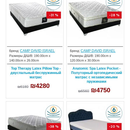
-31 %
-28 %
CAMP DAVID ISRAEL
CAMP DAVID ISRAEL
Бренд:
Бренд:
Размеры Д/Ш/В:
190.00cm x
Размеры Д/Ш/В:
190.00cm x
140.00cm x 26.00cm
120.00cm x 30.00cm
Top Therapy Latex Pillow Top -
Anatomic Spa Latex Pocket -
двуспальный беспружинный
Полуторный ортопедический
матрас
матрас с независимыми
пружинами
₪4280
₪6180
₪4750
₪6560
-38 %
-20 %