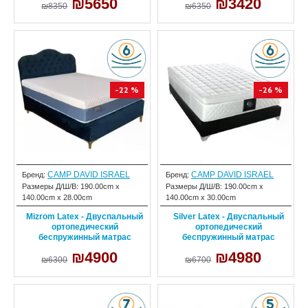
₪5650
₪3420
₪8350
₪6350
-22 %
-26 %
CAMP DAVID ISRAEL
CAMP DAVID ISRAEL
Бренд:
Бренд:
Размеры Д/Ш/В:
190.00cm x
Размеры Д/Ш/В:
190.00cm x
140.00cm x 28.00cm
140.00cm x 30.00cm
Mizrom Latex - Двуспальный
Silver Latex - Двуспальный
ортопедический
ортопедический
беспружинный матрас
беспружинный матрас
₪4900
₪4980
₪6300
₪6700