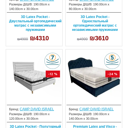
Размеры Д/Ш/В:
190.00cm x
Размеры Д/Ш/В:
190.00cm x
140.00cm x 30.00cm
80.00cm x 30.00cm
3D Latex Pocket -
3D Latex Pocket -
Двуспальный ортопедический
Односпальный
матрас с независимыми
ортопедический матрас с
пружинами
независимыми пружинами
₪4310
₪3610
₪4900
₪4900
-12 %
-24 %
CAMP DAVID ISRAEL
CAMP DAVID ISRAEL
Бренд:
Бренд:
Размеры Д/Ш/В:
190.00cm x
Размеры Д/Ш/В:
190.00cm x
120.00cm x 30.00cm
140.00cm x 30.00cm
3D Latex Pocket - Полуторный
Premium Latex and Visco -