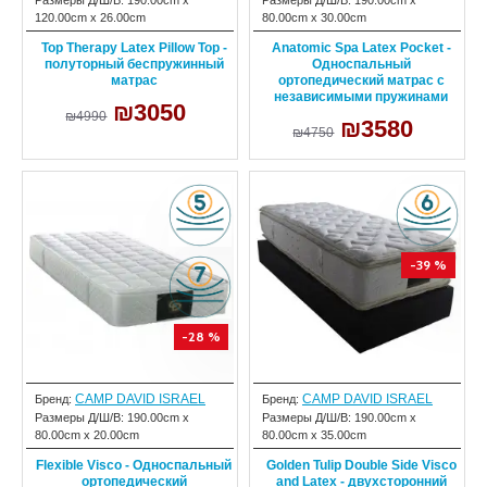
Размеры Д/Ш/В:
190.00cm x
Размеры Д/Ш/В:
190.00cm x
120.00cm x 26.00cm
80.00cm x 30.00cm
Top Therapy Latex Pillow Top -
Anatomic Spa Latex Pocket -
полуторный беспружинный
Односпальный
матрас
ортопедический матрас с
независимыми пружинами
₪3050
₪4990
₪3580
₪4750
-39 %
-28 %
CAMP DAVID ISRAEL
CAMP DAVID ISRAEL
Бренд:
Бренд:
Размеры Д/Ш/В:
190.00cm x
Размеры Д/Ш/В:
190.00cm x
80.00cm x 20.00cm
80.00cm x 35.00cm
Flexible Visco - Односпальный
Golden Tulip Double Side Visco
ортопедический
and Latex - двухсторонний