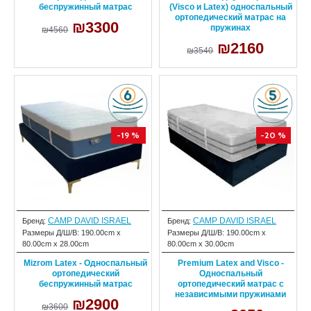
беспружинный матрас
(Visco и Latex) односпальный
ортопедический матрас на
₪3300
пружинах
₪4560
₪2160
₪3540
-19 %
-20 %
CAMP DAVID ISRAEL
CAMP DAVID ISRAEL
Бренд:
Бренд:
Размеры Д/Ш/В:
190.00cm x
Размеры Д/Ш/В:
190.00cm x
80.00cm x 28.00cm
80.00cm x 30.00cm
Mizrom Latex - Односпальный
Premium Latex and Visco -
ортопедический
Односпальный
беспружинный матрас
ортопедический матрас с
независимыми пружинами
₪2900
₪3600