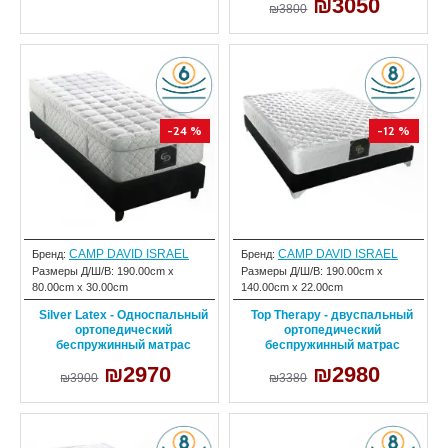
₪3050
₪3800
-24 %
-12 %
CAMP DAVID ISRAEL
CAMP DAVID ISRAEL
Бренд:
Бренд:
Размеры Д/Ш/В:
190.00cm x
Размеры Д/Ш/В:
190.00cm x
80.00cm x 30.00cm
140.00cm x 22.00cm
Silver Latex - Односпальный
Top Therapy - двуспальный
ортопедический
ортопедический
беспружинный матрас
беспружинный матрас
₪2970
₪2980
₪3900
₪3380