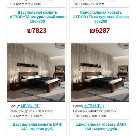
191.00cm x 95.00cm
101.00cm x 95.00cm
Двуспальная кровать
Односпальная кровать
AFRODYTA натуральный шпон
AFRODYTA натуральный шпон
180х200
90х200
₪7823
₪6287
MEBIN (PL)
MEBIN (PL)
Бренд:
Бренд:
Размеры Д/Ш/В:
220.00cm x
Размеры Д/Ш/В:
220.00cm x
154.00cm x 108.00cm
174.00cm x 108.00cm
Двуспальная кровать BARI
Двуспальная кровать BARI
140 - массив дуба
160 - массив дуба