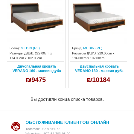
MEBIN (PL)
MEBIN (PL)
Бренд:
Бренд:
Размеры Д/Ш/В:
229.00cm x
Размеры Д/Ш/В:
229.00cm x
174.00cm x 102.00cm
194.00cm x 102.00cm
Двуспальная кровать
Двуспальная кровать
VERANO 160 - массив дуба
VERANO 180 - массив дуба
₪9475
₪10184
Вы достигли конца списка товаров.
ОБСЛУЖИВАНИЕ КЛИЕНТОВ ОНЛАЙН
Телефон: 052-9708077
WhatsApp: +972-54-703-98-20