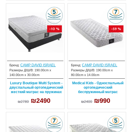
-10 %
-59 %
CAMP DAVID ISRAEL
CAMP DAVID ISRAEL
Бренд:
Бренд:
Размеры Д/Ш/В:
190.00cm x
Размеры Д/Ш/В:
190.00cm x
140.00cm x 30.00cm
80.00cm x 14.00cm
Luxury Boutique Multi System -
Medical Kids - Односпальный
двуспальный ортопедический
ортопедический
жесткий матрас на пружинах
беспружинный матрас
₪2490
₪990
₪2780
₪2400