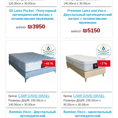
120.00cm x 30.00cm
140.00cm x 30.00cm
3D Latex Pocket - Полуторный
Premium Latex and Visco -
ортопедический матрас с
Двуспальный ортопедический
независимыми пружинами
матрас с независимыми
пружинами
₪3950
₪4500
₪5150
₪6810
-45 %
-7 %
CAMP DAVID ISRAEL
CAMP DAVID ISRAEL
Бренд:
Бренд:
Размеры Д/Ш/В:
190.00cm x
Размеры Д/Ш/В:
190.00cm x
140.00cm x 30.00cm
80.00cm x 30.00cm
Bamboo Visco - Двуспальный
Bamboo Visco - односпальный
ортопедический
ортопедический