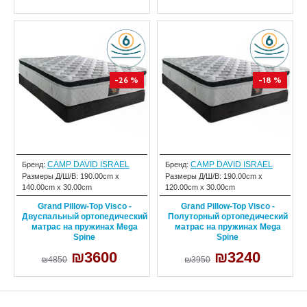
-26 %
-18 %
CAMP DAVID ISRAEL
CAMP DAVID ISRAEL
Бренд:
Бренд:
Размеры Д/Ш/В:
190.00cm x
Размеры Д/Ш/В:
190.00cm x
140.00cm x 30.00cm
120.00cm x 30.00cm
Grand Pillow-Top Visco -
Grand Pillow-Top Visco -
Двуспальный ортопедический
Полуторный ортопедический
матрас на пружинах Mega
матрас на пружинах Mega
Spine
Spine
₪3600
₪3240
₪4850
₪3950