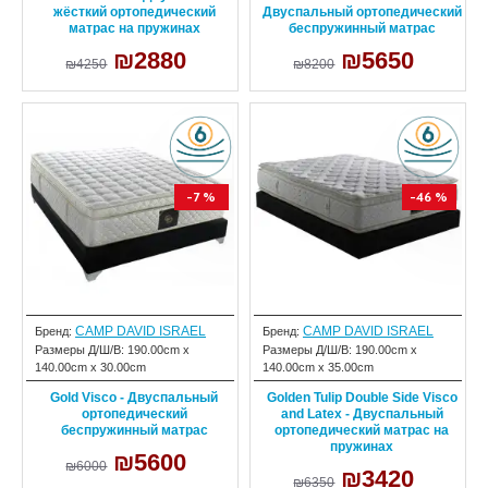
жёсткий ортопедический
Двуспальный ортопедический
матрас на пружинах
беспружинный матрас
₪2880
₪5650
₪4250
₪8200
-7 %
-46 %
CAMP DAVID ISRAEL
CAMP DAVID ISRAEL
Бренд:
Бренд:
Размеры Д/Ш/В:
190.00cm x
Размеры Д/Ш/В:
190.00cm x
140.00cm x 30.00cm
140.00cm x 35.00cm
Gold Visco - Двуспальный
Golden Tulip Double Side Visco
ортопедический
and Latex - Двуспальный
беспружинный матрас
ортопедический матрас на
пружинах
₪5600
₪6000
₪3420
₪6350