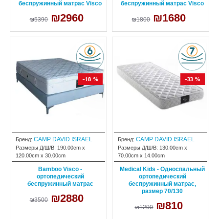
беспружинный матрас Visco
беспружинный матрас Visco
₪2960
₪1680
₪5390
₪1800
-18 %
-33 %
CAMP DAVID ISRAEL
CAMP DAVID ISRAEL
Бренд:
Бренд:
Размеры Д/Ш/В:
190.00cm x
Размеры Д/Ш/В:
130.00cm x
120.00cm x 30.00cm
70.00cm x 14.00cm
Bamboo Visco -
Medical Kids - Односпальный
ортопедический
ортопедический
беспружинный матрас
беспружинный матрас,
размер 70/130
₪2880
₪3500
₪810
₪1200