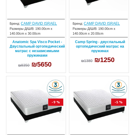
CAMP DAVID ISRAEL
CAMP DAVID ISRAEL
Бренд:
Бренд:
Размеры Д/Ш/В:
190.00cm x
Размеры Д/Ш/В:
190.00cm x
140.00cm x 30.00cm
140.00cm x 20.00cm
Anatomic Spa Visco Pocket -
Camp Spring - двуспальный
Двуспальный ортопедический
ортопедический матрас на
матрас с независимыми
пружинах
пружинами
₪1250
₪1380
₪5650
₪8350
-9 %
-5 %