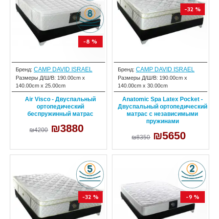
-32 %
-8 %
CAMP DAVID ISRAEL
CAMP DAVID ISRAEL
Бренд:
Бренд:
Размеры Д/Ш/В:
190.00cm x
Размеры Д/Ш/В:
190.00cm x
140.00cm x 25.00cm
140.00cm x 30.00cm
Air Visco - Двуспальный
Anatomic Spa Latex Pocket -
ортопедический
Двуспальный ортопедический
беспружинный матрас
матрас с независимыми
пружинами
₪3880
₪4200
₪5650
₪8350
-32 %
-9 %