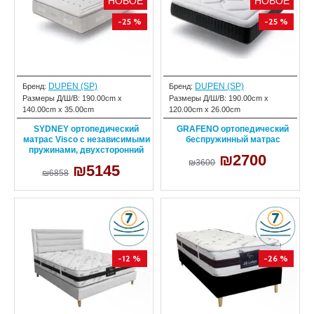
НОВОЕ
НОВОЕ
-25 %
-25 %
DUPEN (SP)
DUPEN (SP)
Бренд:
Бренд:
Размеры Д/Ш/В:
190.00cm x
Размеры Д/Ш/В:
190.00cm x
140.00cm x 35.00cm
120.00cm x 26.00cm
SYDNEY ортопедический
GRAFENO ортопедический
матрас Visco с независимыми
беспружинный матрас
пружинами, двухсторонний
₪2700
₪3600
₪5145
₪6858
-12 %
-26 %