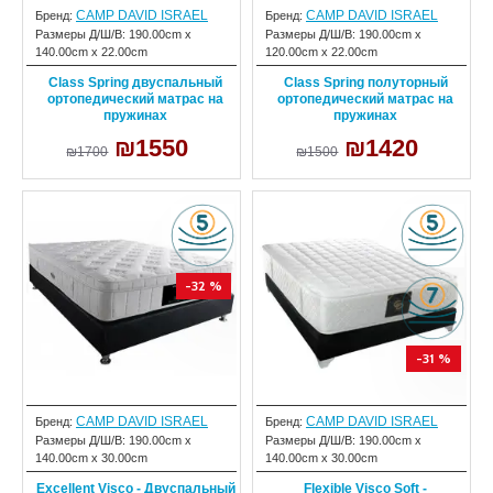
CAMP DAVID ISRAEL
CAMP DAVID ISRAEL
Бренд:
Бренд:
Размеры Д/Ш/В:
190.00cm x
Размеры Д/Ш/В:
190.00cm x
140.00cm x 22.00cm
120.00cm x 22.00cm
Class Spring двуспальный
Class Spring полуторный
ортопедический матрас на
ортопедический матрас на
пружинах
пружинах
₪1550
₪1420
₪1700
₪1500
-32 %
-31 %
CAMP DAVID ISRAEL
CAMP DAVID ISRAEL
Бренд:
Бренд:
Размеры Д/Ш/В:
190.00cm x
Размеры Д/Ш/В:
190.00cm x
140.00cm x 30.00cm
140.00cm x 30.00cm
Excellent Visco - Двуспальный
Flexible Visco Soft -