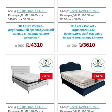
CAMP DAVID ISRAEL
CAMP DAVID ISRAEL
Бренд:
Бренд:
Размеры Д/Ш/В:
190.00cm x
Размеры Д/Ш/В:
190.00cm x
140.00cm x 30.00cm
80.00cm x 30.00cm
3D Latex Pocket -
3D Latex Pocket -
Двуспальный ортопедический
Односпальный
матрас с независимыми
ортопедический матрас с
пружинами
независимыми пружинами
₪4310
₪3610
₪4900
₪4900
-12 %
-24 %
CAMP DAVID ISRAEL
CAMP DAVID ISRAEL
Бренд:
Бренд:
Размеры Д/Ш/В:
190.00cm x
Размеры Д/Ш/В:
190.00cm x