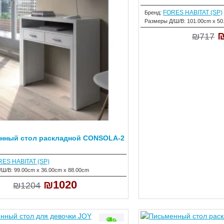
FORES HABITAT (SP)
Бренд:
Размеры Д/Ш/В:
101.00cm x 50
₪717
нный стол раскладной CONSOLA-2
ES HABITAT (SP)
/Ш/В:
99.00cm x 36.00cm x 88.00cm
₪1020
₪1204