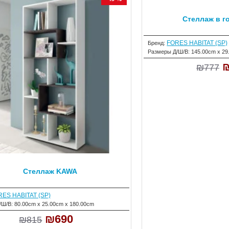
Стеллаж в г
FORES HABITAT (SP)
Бренд:
Размеры Д/Ш/В:
145.00cm x 29
₪777
Стеллаж KAWA
ES HABITAT (SP)
/Ш/В:
80.00cm x 25.00cm x 180.00cm
₪690
₪815