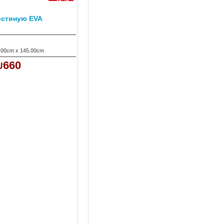
остиную EVA
.00cm x 145.00cm
₪660