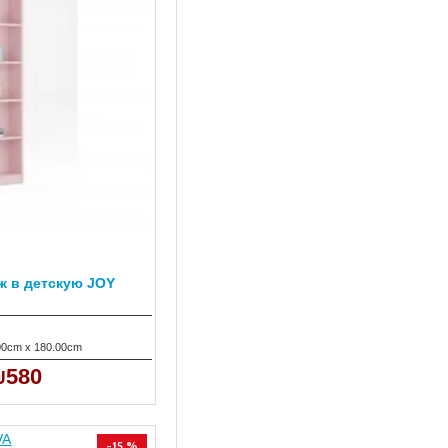
ж в детскую JOY
00cm x 180.00cm
₪580
-15 %