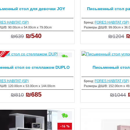
ьменный стол для девочки JOY
Письменный стол р
-15 %
ES HABITAT (SP)
FORES HABITAT (SP)
Бренд:
/Ш/В:
90.00cm x 54.00cm x 79.00cm
Размеры Д/Ш/В:
99.00cm x 36.
₪540
₪
₪639
₪1204
ИЧИИ
енный стол со стеллажом DUPLO
Письменный стол
-15 %
ES HABITAT (SP)
FORES HABITAT (SP)
Бренд:
/Ш/В:
120.00cm x 53.00cm x 144.00cm
Размеры Д/Ш/В:
152.00cm x 49
₪685
₪810
₪1044
-16 %