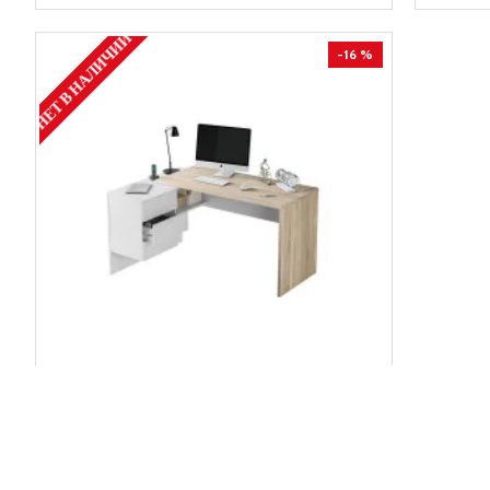
НЕТ В НАЛИЧИИ
-16 %
Угловой письменный стол OFFICE
FORES HABITAT (SP)
Бренд: