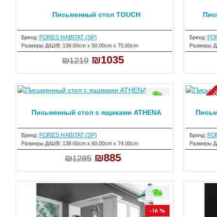
Письменный стол TOUCH
Пис
-15 %
FORES HABITAT (SP)
FOR
Бренд:
Бренд:
Размеры Д/Ш/В:
138.00cm x 50.00cm x 75.00cm
Размеры Д
₪1035
₪1219
НЕТ В НАЛ
Письменный стол с ящиками ATHENA
Письм
-31 %
FORES HABITAT (SP)
FOR
Бренд:
Бренд:
Размеры Д/Ш/В:
138.00cm x 60.00cm x 74.00cm
Размеры Д
₪885
₪1285
-16 %