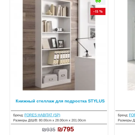
-15 %
Книжный стеллаж для подростка STYLUS
FORES HABITAT (SP)
FOR
Бренд:
Бренд:
Размеры Д/Ш/В:
80.00cm x 28.00cm x 201.00cm
Размеры Д
₪795
₪935