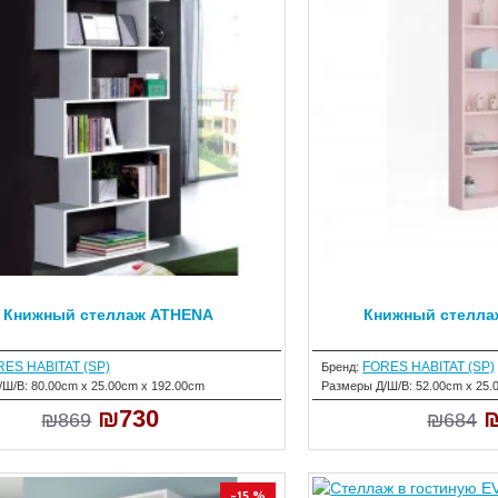
Книжный стеллаж ATHENA
Книжный стелла
ES HABITAT (SP)
FORES HABITAT (SP)
Бренд:
/Ш/В:
80.00cm x 25.00cm x 192.00cm
Размеры Д/Ш/В:
52.00cm x 25.
₪730
₪869
₪684
-15 %