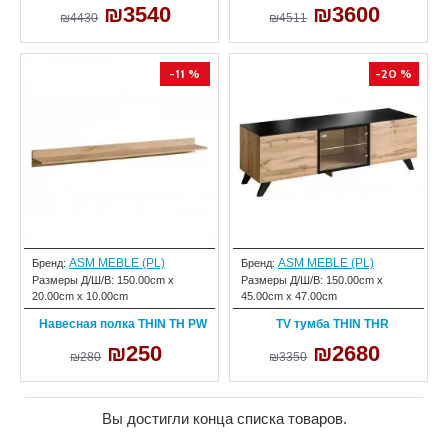
₪3540
₪3600
₪4430
₪4511
-11 %
-20 %
ASM MEBLE (PL)
ASM MEBLE (PL)
Бренд:
Бренд:
Размеры Д/Ш/В:
150.00cm x
Размеры Д/Ш/В:
150.00cm x
20.00cm x 10.00cm
45.00cm x 47.00cm
Навесная полка THIN TH PW
TV тумба THIN THR
₪250
₪2680
₪280
₪3350
Вы достигли конца списка товаров.