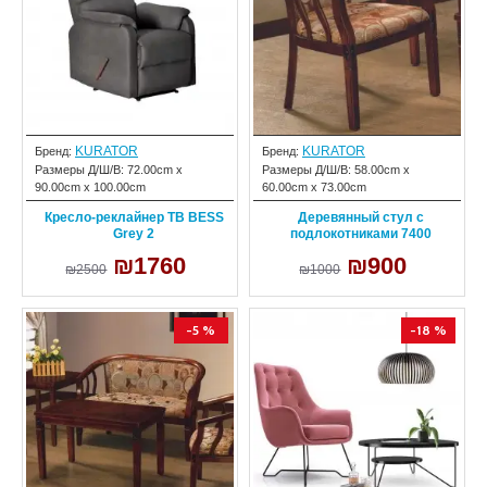
KURATOR
KURATOR
Бренд:
Бренд:
Размеры Д/Ш/В:
72.00cm x
Размеры Д/Ш/В:
58.00cm x
90.00cm x 100.00cm
60.00cm x 73.00cm
Кресло-реклайнер ТВ BESS
Деревянный стул с
Grey 2
подлокотниками 7400
₪1760
₪900
₪2500
₪1000
-5 %
-18 %