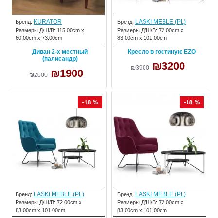
KURATOR
LASKI MEBLE (PL)
Бренд:
Бренд:
Размеры Д/Ш/В:
115.00cm x
Размеры Д/Ш/В:
72.00cm x
60.00cm x 73.00cm
83.00cm x 101.00cm
Диван 2-х местный
Кресло в гостиную EZO
(палисандр)
₪3200
₪3900
₪1900
₪2000
-18 %
-18 %
LASKI MEBLE (PL)
LASKI MEBLE (PL)
Бренд:
Бренд:
Размеры Д/Ш/В:
72.00cm x
Размеры Д/Ш/В:
72.00cm x
83.00cm x 101.00cm
83.00cm x 101.00cm