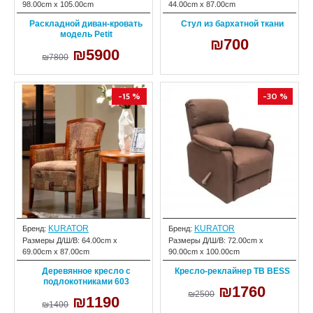
98.00cm x 105.00cm
44.00cm x 87.00cm
Раскладной диван-кровать
Стул из бархатной ткани
модель Petit
₪700
₪5900
₪7800
-15 %
-30 %
KURATOR
KURATOR
Бренд:
Бренд:
Размеры Д/Ш/В:
64.00cm x
Размеры Д/Ш/В:
72.00cm x
69.00cm x 87.00cm
90.00cm x 100.00cm
Деревянное кресло с
Кресло-реклайнер ТВ BESS
подлокотниками 603
₪1760
₪2500
₪1190
₪1400