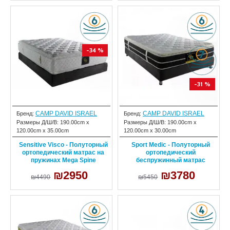
-34 %
-31 %
CAMP DAVID ISRAEL
CAMP DAVID ISRAEL
Бренд:
Бренд:
Размеры Д/Ш/В:
190.00cm x
Размеры Д/Ш/В:
190.00cm x
120.00cm x 35.00cm
120.00cm x 30.00cm
Sensitive Visco - Полуторный
Sport Medic - Полуторный
ортопедический матрас на
ортопедический
пружинах Mega Spine
беспружинный матрас
₪2950
₪3780
₪4490
₪5450