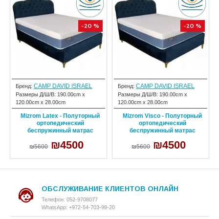
-20 %
-20 %
CAMP DAVID ISRAEL
CAMP DAVID ISRAEL
Бренд:
Бренд:
Размеры Д/Ш/В:
190.00cm x
Размеры Д/Ш/В:
190.00cm x
120.00cm x 28.00cm
120.00cm x 28.00cm
Mizrom Latex - Полуторный
Mizrom Visco - Полуторный
ортопедический
ортопедический
беспружинный матрас
беспружинный матрас
₪4500
₪4500
₪5600
₪5600
ОБСЛУЖИВАНИЕ КЛИЕНТОВ ОНЛАЙН
Телефон: 052-9708077
WhatsApp: +972-54-703-98-20