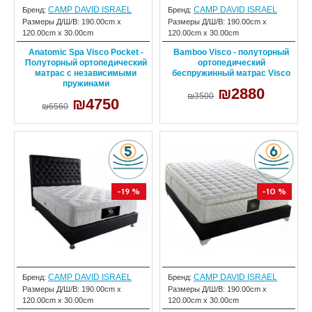
CAMP DAVID ISRAEL
CAMP DAVID ISRAEL
Бренд:
Бренд:
Размеры Д/Ш/В:
190.00cm x
Размеры Д/Ш/В:
190.00cm x
120.00cm x 30.00cm
120.00cm x 30.00cm
Anatomic Spa Visco Pocket -
Bamboo Visco - полуторный
Полуторный ортопедический
ортопедический
матрас с независимыми
беспружинный матрас Visco
пружинами
₪2880
₪3500
₪4750
₪6560
-19 %
-10 %
CAMP DAVID ISRAEL
CAMP DAVID ISRAEL
Бренд:
Бренд:
Размеры Д/Ш/В:
190.00cm x
Размеры Д/Ш/В:
190.00cm x
120.00cm x 30.00cm
120.00cm x 30.00cm