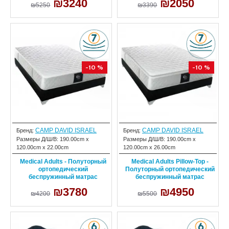
₪3240
₪2050
₪5250
₪3390
-10 %
-10 %
CAMP DAVID ISRAEL
CAMP DAVID ISRAEL
Бренд:
Бренд:
Размеры Д/Ш/В:
190.00cm x
Размеры Д/Ш/В:
190.00cm x
120.00cm x 22.00cm
120.00cm x 26.00cm
Medical Adults - Полуторный
Medical Adults Pillow-Top -
ортопедический
Полуторный ортопедический
беспружинный матрас
беспружинный матрас
₪3780
₪4950
₪4200
₪5500