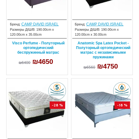
CAMP DAVID ISRAEL
CAMP DAVID ISRAEL
Бренд:
Бренд:
Размеры Д/Ш/В:
190.00cm x
Размеры Д/Ш/В:
190.00cm x
120.00cm x 35.00cm
120.00cm x 30.00cm
Visco Perfume - Полуторный
Anatomic Spa Latex Pocket -
ортопедический
Полуторный ортопедический
беспружинный матрас
матрас с независимыми
пружинами
₪4650
₪6400
₪4750
₪6560
-28 %
-18 %