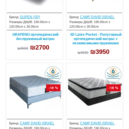
DUPEN (SP)
CAMP DAVID ISRAEL
Бренд:
Бренд:
Размеры Д/Ш/В:
190.00cm x
Размеры Д/Ш/В:
190.00cm x
120.00cm x 26.00cm
120.00cm x 30.00cm
GRAFENO ортопедический
3D Latex Pocket - Полуторный
беспружинный матрас
ортопедический матрас с
независимыми пружинами
₪2700
₪3600
₪3950
₪4500
-18 %
-18 %
CAMP DAVID ISRAEL
CAMP DAVID ISRAEL
Бренд:
Бренд:
Размеры Д/Ш/В:
190.00cm x
Размеры Д/Ш/В:
190.00cm x