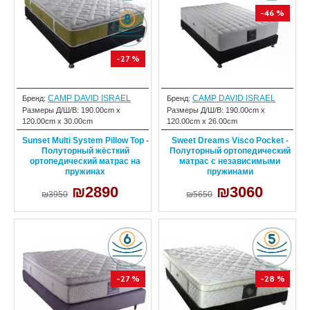
-46 %
-27 %
CAMP DAVID ISRAEL
CAMP DAVID ISRAEL
Бренд:
Бренд:
Размеры Д/Ш/В:
190.00cm x
Размеры Д/Ш/В:
190.00cm x
120.00cm x 30.00cm
120.00cm x 26.00cm
Sunset Multi System Pillow Top -
Sweet Dreams Visco Pocket -
Полуторный жёсткий
Полуторный ортопедический
ортопедический матрас на
матрас с независимыми
пружинах
пружинами
₪2890
₪3060
₪3950
₪5650
-27 %
-28 %