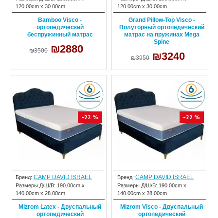
120.00cm x 30.00cm
120.00cm x 30.00cm
Bamboo Visco -
Grand Pillow-Top Visco -
ортопедический
Полуторный ортопедический
беспружинный матрас
матрас на пружинах Mega
Spine
₪2880
₪3500
₪3240
₪3950
-22 %
-22 %
CAMP DAVID ISRAEL
CAMP DAVID ISRAEL
Бренд:
Бренд:
Размеры Д/Ш/В:
190.00cm x
Размеры Д/Ш/В:
190.00cm x
140.00cm x 28.00cm
140.00cm x 28.00cm
Mizrom Latex - Двуспальный
Mizrom Visco - Двуспальный
ортопедический
ортопедический