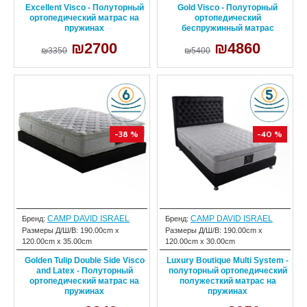
Excellent Visco - Полуторный
Gold Visco - Полуторный
ортопедический матрас на
ортопедический
пружинах
беспружинный матрас
₪2700
₪4860
₪3350
₪5400
-38 %
-40 %
CAMP DAVID ISRAEL
CAMP DAVID ISRAEL
Бренд:
Бренд:
Размеры Д/Ш/В:
190.00cm x
Размеры Д/Ш/В:
190.00cm x
120.00cm x 35.00cm
120.00cm x 30.00cm
Golden Tulip Double Side Visco
Luxury Boutique Multi System -
and Latex - Полуторный
полуторный ортопедический
ортопедический матрас на
полужесткий матрас на
пружинах
пружинах