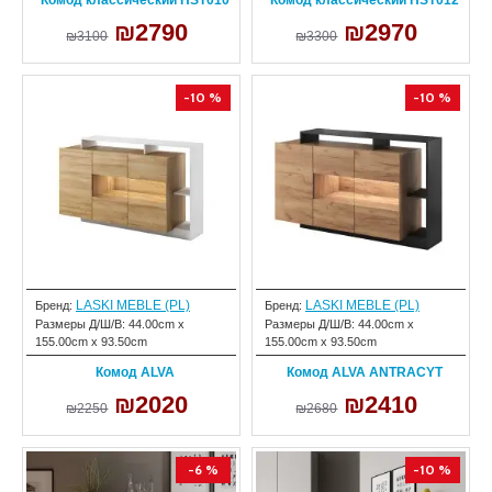
₪2790
₪2970
₪3100
₪3300
-10 %
-10 %
LASKI MEBLE (PL)
LASKI MEBLE (PL)
Бренд:
Бренд:
Размеры Д/Ш/В:
44.00cm x
Размеры Д/Ш/В:
44.00cm x
155.00cm x 93.50cm
155.00cm x 93.50cm
Комод ALVA
Комод ALVA ANTRACYT
₪2020
₪2410
₪2250
₪2680
-6 %
-10 %