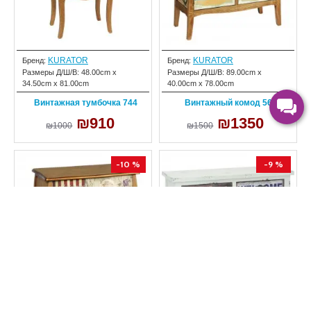
KURATOR
KURATOR
Бренд:
Бренд:
Размеры Д/Ш/В:
48.00cm x
Размеры Д/Ш/В:
89.00cm x
34.50cm x 81.00cm
40.00cm x 78.00cm
Винтажная тумбочка 744
Винтажный комод 567
₪910
₪1350
₪1000
₪1500
-10 %
-9 %
KURATOR
KURATOR
Бренд:
Бренд:
Размеры Д/Ш/В:
80.00cm x
Размеры Д/Ш/В:
80.50cm x