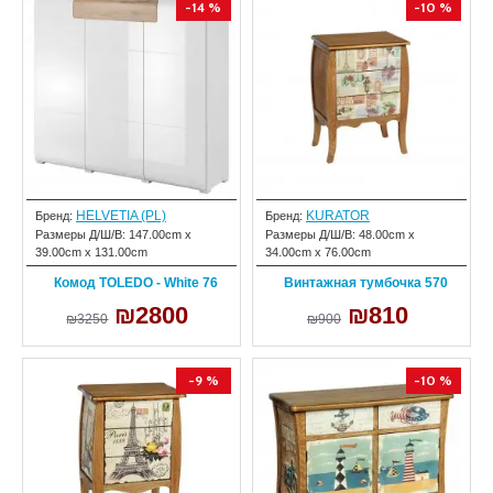
-14 %
-10 %
HELVETIA (PL)
KURATOR
Бренд:
Бренд:
Размеры Д/Ш/В:
147.00cm x
Размеры Д/Ш/В:
48.00cm x
39.00cm x 131.00cm
34.00cm x 76.00cm
Комод TOLEDO - White 76
Винтажная тумбочка 570
₪2800
₪810
₪3250
₪900
-9 %
-10 %