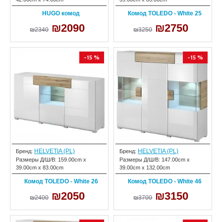
HUGO комод
Комод TOLEDO - White 25
₪2090
₪2750
₪2340
₪3250
-15 %
-15 %
HELVETIA (PL)
HELVETIA (PL)
Бренд:
Бренд:
Размеры Д/Ш/В:
159.00cm x
Размеры Д/Ш/В:
147.00cm x
39.00cm x 83.00cm
39.00cm x 132.00cm
Комод TOLEDO - White 26
Комод TOLEDO - White 46
₪2050
₪3150
₪2400
₪3700