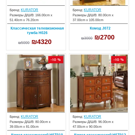
KURATOR
KURATOR
Бренд:
Бренд:
Размеры Д/Ш/В:
166.00cm x
Размеры Д/Ш/В:
80.00cm x
51.40cm x 76.20cm
37.00cm x 105.00cm
Классическая телевизионная
Комод J072
тумба H026
₪2700
₪3000
₪4320
₪5000
-10 %
-10 %
KURATOR
KURATOR
Бренд:
Бренд:
Размеры Д/Ш/В:
80.00cm x
Размеры Д/Ш/В:
96.00cm x
39.00cm x 81.00cm
47.00cm x 90.00cm
Комод классический HST010
Комод классический HST012