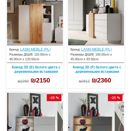
LASKI MEBLE (PL)
LASKI MEBLE (PL)
Бренд:
Бренд:
Размеры Д/Ш/В:
110.00cm x
Размеры Д/Ш/В:
160.00cm x
45.00cm x 133.50cm
45.00cm x 93.50cm
Комод 3D (E) белого цвета с
Комод 3D (F) белого цвета с
деревянными вставками
деревянными вставками
₪2150
₪2360
₪2289
₪2612
-25 %
-25 %