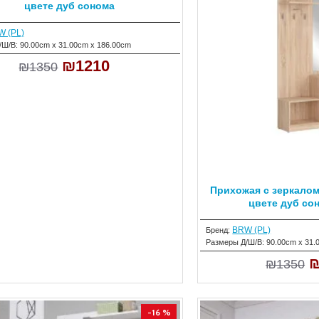
цвете дуб сонома
 (PL)
/Ш/В:
90.00cm x 31.00cm x 186.00cm
₪1210
₪1350
Прихожая с зеркалом
цвете дуб со
BRW (PL)
Бренд:
Размеры Д/Ш/В:
90.00cm x 31.
₪
₪1350
-16 %