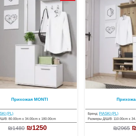
Прихожая MONTI
Прихожа
SKI (PL)
PIASKI (PL)
Бренд:
/Ш/В:
80.00cm x 34.00cm x 180.00cm
Размеры Д/Ш/В:
110.00cm x 34
₪1250
₪
₪1480
₪2965