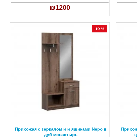
₪1200
-10 %
Прихожая с зеркалом и и ящиками Nepo в
Прихож
дуб монастырь
ц