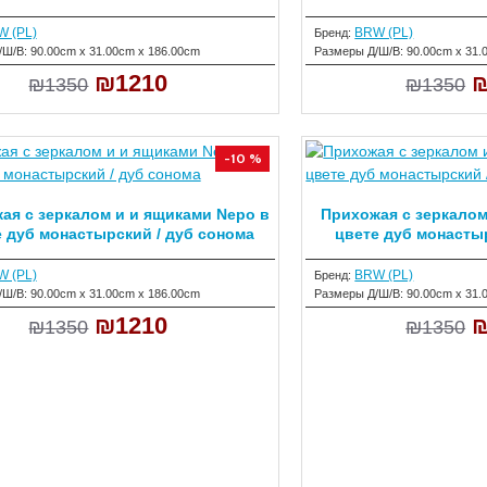
 (PL)
BRW (PL)
Бренд:
/Ш/В:
90.00cm x 31.00cm x 186.00cm
Размеры Д/Ш/В:
90.00cm x 31.
₪1210
₪
₪1350
₪1350
-10 %
ая с зеркалом и и ящиками Nepo в
Прихожая с зеркалом
е дуб монастырский / дуб сонома
цвете дуб монасты
 (PL)
BRW (PL)
Бренд:
/Ш/В:
90.00cm x 31.00cm x 186.00cm
Размеры Д/Ш/В:
90.00cm x 31.
₪1210
₪
₪1350
₪1350