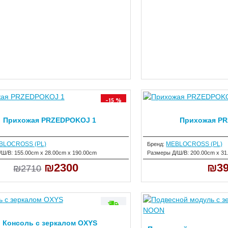
-15 %
Прихожая PRZEDPOKOJ 1
Прихожая P
BLOCROSS (PL)
MEBLOCROSS (PL)
Бренд:
/Ш/В:
155.00cm x 28.00cm x 190.00cm
Размеры Д/Ш/В:
200.00cm x 31
₪2300
₪39
₪2710
Консоль с зеркалом OXYS
-15 %