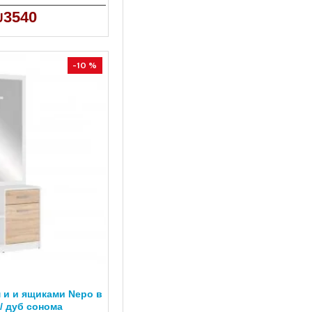
3540
-10 %
 и и ящиками Nepo в
/ дуб сонома