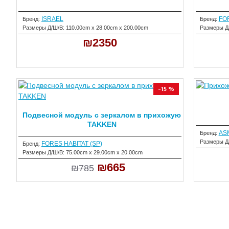
ISRAEL
FOR
Бренд:
Бренд:
Размеры Д/Ш/В:
110.00cm x 28.00cm x 200.00cm
Размеры Д
₪2350
-15 %
Подвесной модуль с зеркалом в прихожую
TAKKEN
AS
Бренд:
Размеры Д
FORES HABITAT (SP)
Бренд:
Размеры Д/Ш/В:
75.00cm x 29.00cm x 20.00cm
₪665
₪785