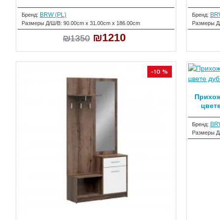
BRW (PL)
BRW
Бренд:
Бренд:
Размеры Д/Ш/В:
90.00cm x 31.00cm x 186.00cm
Размеры Д
₪1210
₪1350
-10 %
Прихож
цвет
BRW
Бренд:
Размеры Д