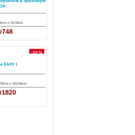
зеркалом в прихожую
ON
00cm x 19.00cm
₪748
-20 %
я EASY I
.00cm x 160.00cm
1820