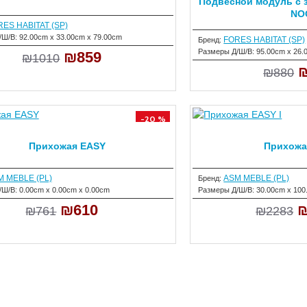
Подвесной модуль с 
NO
ES HABITAT (SP)
/Ш/В:
92.00cm x 33.00cm x 79.00cm
FORES HABITAT (SP)
Бренд:
Размеры Д/Ш/В:
95.00cm x 26.
₪859
₪1010
₪880
-20 %
Прихожая EASY
Прихожа
M MEBLE (PL)
ASM MEBLE (PL)
Бренд:
/Ш/В:
0.00cm x 0.00cm x 0.00cm
Размеры Д/Ш/В:
30.00cm x 100
₪610
₪
₪761
₪2283