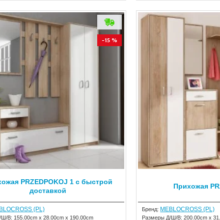
-15 %
хожая PRZEDPOKOJ 1 с быстрой
Прихожая P
доставкой
BLOCROSS (PL)
MEBLOCROSS (PL)
Бренд:
/Ш/В:
155.00cm x 28.00cm x 190.00cm
Размеры Д/Ш/В:
200.00cm x 31