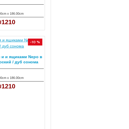
00cm x 186.00cm
1210
-10 %
 и и ящиками Nepo в
рский / дуб сонома
00cm x 186.00cm
1210