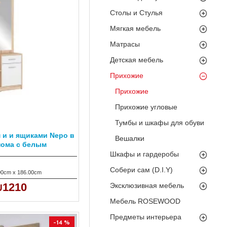
Столы и Стулья
Мягкая мебель
Матрасы
Детская мебель
Прихожие
Прихожие
Прихожие угловые
Тумбы и шкафы для обуви
 и и ящиками Nepo в
Вешалки
нома с белым
Шкафы и гардеробы
Собери сам (D.I.Y)
00cm x 186.00cm
1210
Эксклюзивная мебель
Мебель ROSEWOOD
Предметы интерьера
-14 %