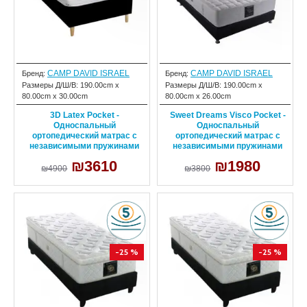
CAMP DAVID ISRAEL
CAMP DAVID ISRAEL
Бренд:
Бренд:
Размеры Д/Ш/В:
190.00cm x
Размеры Д/Ш/В:
190.00cm x
80.00cm x 30.00cm
80.00cm x 26.00cm
3D Latex Pocket -
Sweet Dreams Visco Pocket -
Односпальный
Односпальный
ортопедический матрас с
ортопедический матрас с
независимыми пружинами
независимыми пружинами
₪3610
₪1980
₪4900
₪3800
-25 %
-25 %