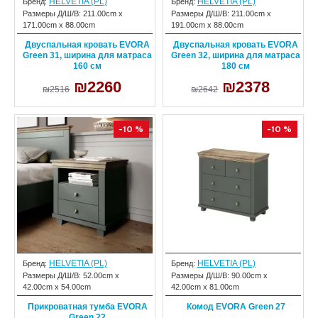
HELVETIA (PL)
HELVETIA (PL)
Бренд:
Бренд:
Размеры Д/Ш/В:
211.00cm x
Размеры Д/Ш/В:
211.00cm x
171.00cm x 88.00cm
191.00cm x 88.00cm
Двуспальная кровать EVORA
Двуспальная кровать EVORA
Green 31, ширина для матраса
Green 32, ширина для матраса
160 см
180 см
₪2260
₪2378
₪2516
₪2642
-10 %
-10 %
HELVETIA (PL)
HELVETIA (PL)
Бренд:
Бренд:
Размеры Д/Ш/В:
52.00cm x
Размеры Д/Ш/В:
90.00cm x
42.00cm x 54.00cm
42.00cm x 81.00cm
Прикроватная тумба EVORA
Комод EVORA Green 27
Green 22