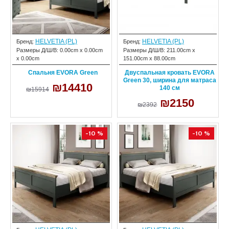
HELVETIA (PL)
HELVETIA (PL)
Бренд:
Бренд:
Размеры Д/Ш/В:
0.00cm x 0.00cm
Размеры Д/Ш/В:
211.00cm x
x 0.00cm
151.00cm x 88.00cm
Спальня EVORA Green
Двуспальная кровать EVORA
Green 30, ширина для матраса
₪14410
140 см
₪15914
₪2150
₪2392
-10 %
-10 %