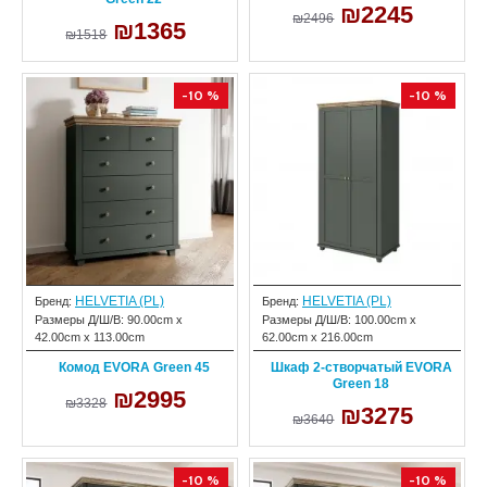
₪2245
₪2496
₪1365
₪1518
-10 %
-10 %
HELVETIA (PL)
HELVETIA (PL)
Бренд:
Бренд:
Размеры Д/Ш/В:
90.00cm x
Размеры Д/Ш/В:
100.00cm x
42.00cm x 113.00cm
62.00cm x 216.00cm
Комод EVORA Green 45
Шкаф 2-створчатый EVORA
Green 18
₪2995
₪3328
₪3275
₪3640
-10 %
-10 %