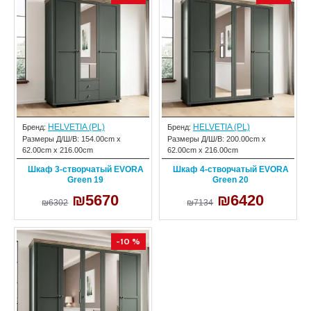
HELVETIA (PL)
HELVETIA (PL)
Бренд:
Бренд:
Размеры Д/Ш/В:
154.00cm x
Размеры Д/Ш/В:
200.00cm x
62.00cm x 216.00cm
62.00cm x 216.00cm
Шкаф 3-створчатый EVORA
Шкаф 4-створчатый EVORA
Green 19
Green 20
₪5670
₪6420
₪6302
₪7134
-10 %