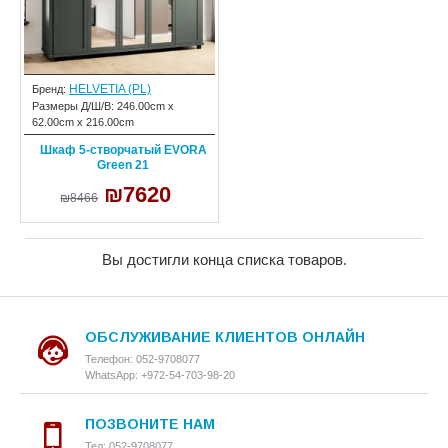
HELVETIA (PL)
Бренд:
Размеры Д/Ш/В:
246.00cm x
62.00cm x 216.00cm
Шкаф 5-створчатый EVORA
Green 21
₪7620
₪8466
Вы достигли конца списка товаров.
ОБСЛУЖИВАНИЕ КЛИЕНТОВ ОНЛАЙН
Телефон: 052-9708077
WhatsApp: +972-54-703-98-20
ПОЗВОНИТЕ НАМ
Тел: 052-9708077