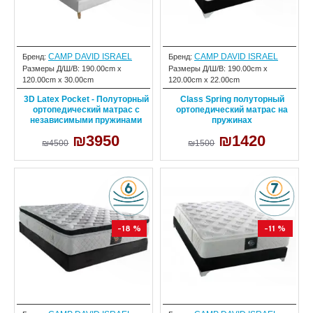
CAMP DAVID ISRAEL
CAMP DAVID ISRAEL
Бренд:
Бренд:
Размеры Д/Ш/В:
190.00cm x
Размеры Д/Ш/В:
190.00cm x
120.00cm x 30.00cm
120.00cm x 22.00cm
3D Latex Pocket - Полуторный
Class Spring полуторный
ортопедический матрас с
ортопедический матрас на
независимыми пружинами
пружинах
₪3950
₪1420
₪4500
₪1500
-18 %
-11 %