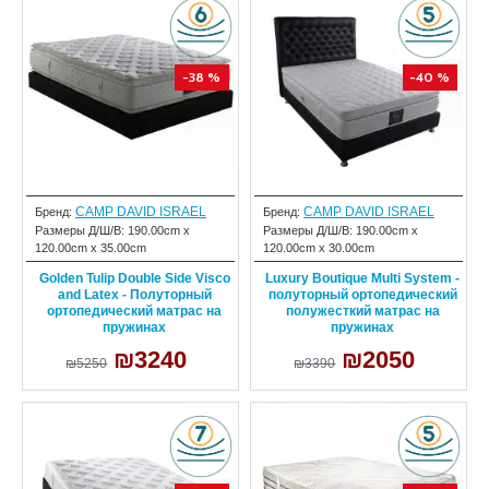
-38 %
-40 %
CAMP DAVID ISRAEL
CAMP DAVID ISRAEL
Бренд:
Бренд:
Размеры Д/Ш/В:
190.00cm x
Размеры Д/Ш/В:
190.00cm x
120.00cm x 35.00cm
120.00cm x 30.00cm
Golden Tulip Double Side Visco
Luxury Boutique Multi System -
and Latex - Полуторный
полуторный ортопедический
ортопедический матрас на
полужесткий матрас на
пружинах
пружинах
₪3240
₪2050
₪5250
₪3390