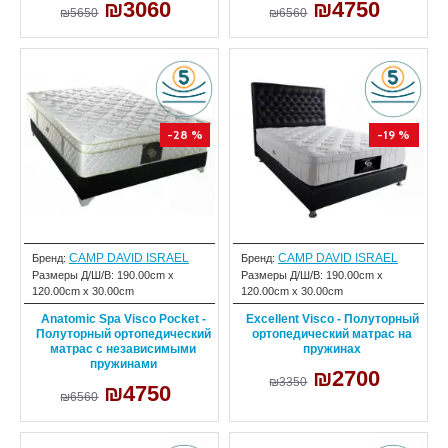
₪3060
₪4750
₪5650
₪6560
-28 %
-19 %
CAMP DAVID ISRAEL
CAMP DAVID ISRAEL
Бренд:
Бренд:
Размеры Д/Ш/В:
190.00cm x
Размеры Д/Ш/В:
190.00cm x
120.00cm x 30.00cm
120.00cm x 30.00cm
Anatomic Spa Visco Pocket -
Excellent Visco - Полуторный
Полуторный ортопедический
ортопедический матрас на
матрас с независимыми
пружинах
пружинами
₪2700
₪3350
₪4750
₪6560