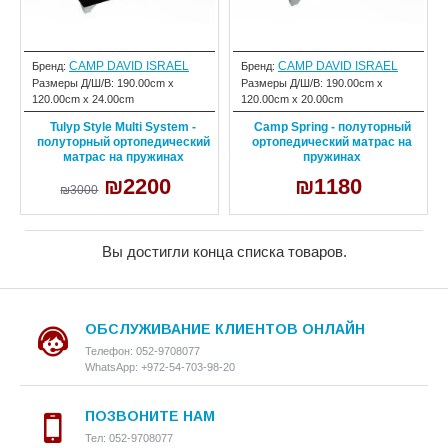
CAMP DAVID ISRAEL
CAMP DAVID ISRAEL
Бренд:
Бренд:
Размеры Д/Ш/В:
190.00cm x
Размеры Д/Ш/В:
190.00cm x
120.00cm x 24.00cm
120.00cm x 20.00cm
Tulyp Style Multi System -
Camp Spring - полуторный
полуторный ортопедический
ортопедический матрас на
матрас на пружинах
пружинах
₪2200
₪1180
₪3000
Вы достигли конца списка товаров.
ОБСЛУЖИВАНИЕ КЛИЕНТОВ ОНЛАЙН
Телефон: 052-9708077
WhatsApp: +972-54-703-98-20
ПОЗВОНИТЕ НАМ
Тел: 052-9708077