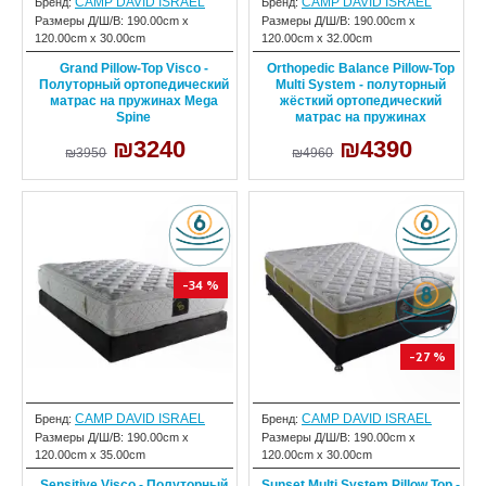
CAMP DAVID ISRAEL
CAMP DAVID ISRAEL
Бренд:
Бренд:
Размеры Д/Ш/В:
190.00cm x
Размеры Д/Ш/В:
190.00cm x
120.00cm x 30.00cm
120.00cm x 32.00cm
Grand Pillow-Top Visco -
Orthopedic Balance Pillow-Top
Полуторный ортопедический
Multi System - полуторный
матрас на пружинах Mega
жёсткий ортопедический
Spine
матрас на пружинах
₪3240
₪4390
₪3950
₪4960
-34 %
-27 %
CAMP DAVID ISRAEL
CAMP DAVID ISRAEL
Бренд:
Бренд:
Размеры Д/Ш/В:
190.00cm x
Размеры Д/Ш/В:
190.00cm x
120.00cm x 35.00cm
120.00cm x 30.00cm
Sensitive Visco - Полуторный
Sunset Multi System Pillow Top -