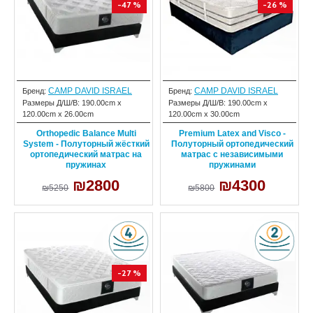
-47 %
-26 %
CAMP DAVID ISRAEL
CAMP DAVID ISRAEL
Бренд:
Бренд:
Размеры Д/Ш/В:
190.00cm x
Размеры Д/Ш/В:
190.00cm x
120.00cm x 26.00cm
120.00cm x 30.00cm
Orthopedic Balance Multi
Premium Latex and Visco -
System - Полуторный жёсткий
Полуторный ортопедический
ортопедический матрас на
матрас с независимыми
пружинах
пружинами
₪2800
₪4300
₪5250
₪5800
-27 %