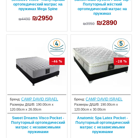
ортопедический матрас на
Полуторный жёсткий
пружинах Mega Spine
ортопедический матрас на
пружинах
₪2950
₪4490
₪2890
₪3950
-46 %
-28 %
CAMP DAVID ISRAEL
CAMP DAVID ISRAEL
Бренд:
Бренд:
Размеры Д/Ш/В:
190.00cm x
Размеры Д/Ш/В:
190.00cm x
120.00cm x 26.00cm
120.00cm x 30.00cm
Sweet Dreams Visco Pocket -
Anatomic Spa Latex Pocket -
Полуторный ортопедический
Полуторный ортопедический
матрас с независимыми
матрас с независимыми
пружинами
пружинами