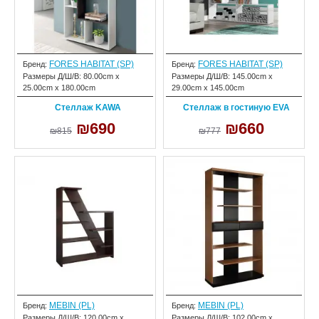
FORES HABITAT (SP)
FORES HABITAT (SP)
Бренд:
Бренд:
Размеры Д/Ш/В:
80.00cm x
Размеры Д/Ш/В:
145.00cm x
25.00cm x 180.00cm
29.00cm x 145.00cm
Стеллаж KAWA
Стеллаж в гостиную EVA
₪690
₪660
₪815
₪777
MEBIN (PL)
MEBIN (PL)
Бренд:
Бренд:
Размеры Д/Ш/В:
120.00cm x
Размеры Д/Ш/В:
102.00cm x