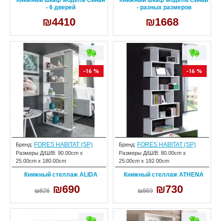
- 6 дверей
- разных размеров
₪4410
₪1668
-16 %
-16 %
FORES HABITAT (SP)
FORES HABITAT (SP)
Бренд:
Бренд:
Размеры Д/Ш/В:
90.00cm x
Размеры Д/Ш/В:
80.00cm x
25.00cm x 180.00cm
25.00cm x 192.00cm
Книжный стеллаж ALIDA
Книжный стеллаж ATHENA
₪690
₪730
₪826
₪869