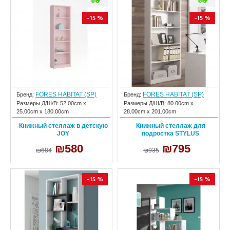
-15 %
-15 %
FORES HABITAT (SP)
FORES HABITAT (SP)
Бренд:
Бренд:
Размеры Д/Ш/В:
52.00cm x
Размеры Д/Ш/В:
80.00cm x
25.00cm x 180.00cm
28.00cm x 201.00cm
Книжный стеллаж в детскую
Книжный стеллаж для
JOY
подростка STYLUS
₪580
₪795
₪684
₪935
-15 %
-15 %