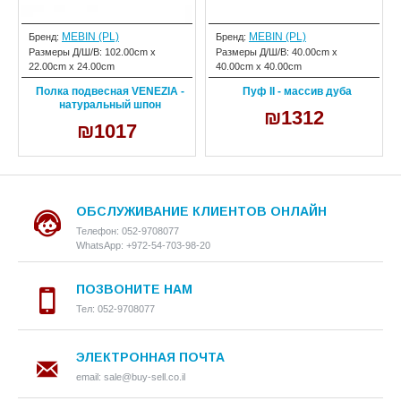
MEBIN (PL)
MEBIN (PL)
Бренд:
Бренд:
Размеры Д/Ш/В:
102.00cm x
Размеры Д/Ш/В:
40.00cm x
22.00cm x 24.00cm
40.00cm x 40.00cm
Полка подвесная VENEZIA -
Пуф II - массив дуба
натуральный шпон
₪1312
₪1017
ОБСЛУЖИВАНИЕ КЛИЕНТОВ ОНЛАЙН
Телефон: 052-9708077
WhatsApp: +972-54-703-98-20
ПОЗВОНИТЕ НАМ
Тел: 052-9708077
ЭЛЕКТРОННАЯ ПОЧТА
email: sale@buy-sell.co.il