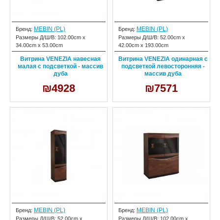
MEBIN (PL)
MEBIN (PL)
Бренд:
Бренд:
Размеры Д/Ш/В:
102.00cm x
Размеры Д/Ш/В:
52.00cm x
34.00cm x 53.00cm
42.00cm x 193.00cm
Витрина VENEZIA навесная
Витрина VENEZIA одинарная с
малая с подсветкой - массив
подсветкой левосторонняя -
дуба
массив дуба
₪4928
₪7571
MEBIN (PL)
MEBIN (PL)
Бренд:
Бренд:
Размеры Д/Ш/В:
52.00cm x
Размеры Д/Ш/В:
102.00cm x