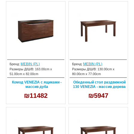
MEBIN (PL)
MEBIN (PL)
Бренд:
Бренд:
Размеры Д/Ш/В:
163.00cm x
Размеры Д/Ш/В:
130.00cm x
51.00cm x 82.00cm
80.00cm x 77.00cm
Комод VENEZIA с ящиками -
Обеденный стол раздвижной
массив дуба
130 VENEZIA - массив дерева
₪11482
₪5947