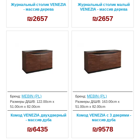
Журнальный столик VENEZIA
Журнальный столик малый
- массив дерева
VENEZIA - массив дерева
₪2657
₪2657
MEBIN (PL)
MEBIN (PL)
Бренд:
Бренд:
Размеры Д/Ш/В:
122.00cm x
Размеры Д/Ш/В:
163.00cm x
51.00cm x 82.00cm
51.00cm x 82.00cm
Комод VENEZIA двухдверный
Комод VENEZIA с 3 дверями -
- массив дуба
массив дуба
₪6435
₪9578