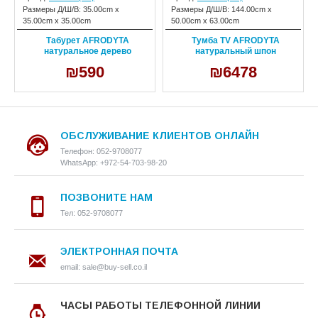
Размеры Д/Ш/В:
35.00cm x
Размеры Д/Ш/В:
144.00cm x
35.00cm x 35.00cm
50.00cm x 63.00cm
Табурет AFRODYTA
Тумба TV AFRODYTA
натуральное дерево
натуральный шпон
₪590
₪6478
ОБСЛУЖИВАНИЕ КЛИЕНТОВ ОНЛАЙН
Телефон: 052-9708077
WhatsApp: +972-54-703-98-20
ПОЗВОНИТЕ НАМ
Тел: 052-9708077
ЭЛЕКТРОННАЯ ПОЧТА
email: sale@buy-sell.co.il
ЧАСЫ РАБОТЫ ТЕЛЕФОННОЙ ЛИНИИ