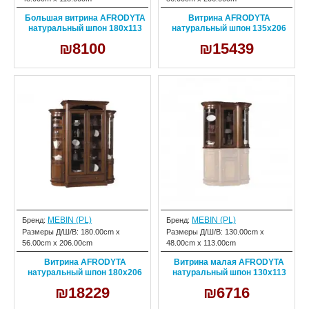
Большая витрина AFRODYTA
Витрина AFRODYTA
натуральный шпон 180х113
натуральный шпон 135х206
₪8100
₪15439
MEBIN (PL)
MEBIN (PL)
Бренд:
Бренд:
Размеры Д/Ш/В:
180.00cm x
Размеры Д/Ш/В:
130.00cm x
56.00cm x 206.00cm
48.00cm x 113.00cm
Витрина AFRODYTA
Витрина малая AFRODYTA
натуральный шпон 180х206
натуральный шпон 130х113
₪18229
₪6716