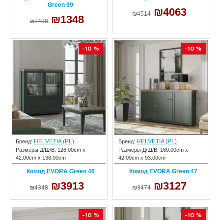
Green 99
₪4063
₪4514
₪1348
₪1498
-10 %
-10 %
HELVETIA (PL)
HELVETIA (PL)
Бренд:
Бренд:
Размеры Д/Ш/В:
126.00cm x
Размеры Д/Ш/В:
160.00cm x
42.00cm x 138.00cm
42.00cm x 93.00cm
Комод EVORA Green 46
Комод EVORA Green 47
₪3913
₪3127
₪4348
₪3474
-10 %
-10 %