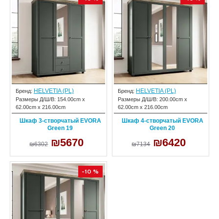
HELVETIA (PL)
HELVETIA (PL)
Бренд:
Бренд:
Размеры Д/Ш/В:
154.00cm x
Размеры Д/Ш/В:
200.00cm x
62.00cm x 216.00cm
62.00cm x 216.00cm
Шкаф 3-створчатый EVORA
Шкаф 4-створчатый EVORA
Green 19
Green 20
₪5670
₪6420
₪6302
₪7134
-10 %