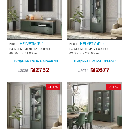
HELVETIA (PL)
HELVETIA (PL)
Бренд:
Бренд:
Размеры Д/Ш/В:
181.00cm x
Размеры Д/Ш/В:
71.00cm x
49.00cm x 61.00cm
42.00cm x 200.00cm
TV тумба EVORA Green 40
Витрина EVORA Green 05
₪2732
₪2677
₪3036
₪2974
-10 %
-10 %