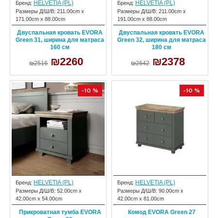
HELVETIA (PL)
HELVETIA (PL)
Бренд:
Бренд:
Размеры Д/Ш/В:
211.00cm x
Размеры Д/Ш/В:
211.00cm x
171.00cm x 88.00cm
191.00cm x 88.00cm
Двуспальная кровать EVORA
Двуспальная кровать EVORA
Green 31, ширина для матраса
Green 32, ширина для матраса
160 см
180 см
₪2260
₪2378
₪2516
₪2642
-10 %
-10 %
HELVETIA (PL)
HELVETIA (PL)
Бренд:
Бренд:
Размеры Д/Ш/В:
52.00cm x
Размеры Д/Ш/В:
90.00cm x
42.00cm x 54.00cm
42.00cm x 81.00cm
Прикроватная тумба EVORA
Комод EVORA Green 27