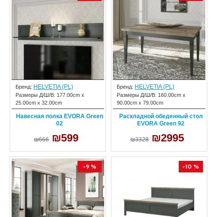
HELVETIA (PL)
HELVETIA (PL)
Бренд:
Бренд:
Размеры Д/Ш/В:
177.00cm x
Размеры Д/Ш/В:
160.00cm x
25.00cm x 32.00cm
90.00cm x 79.00cm
Навесная полка EVORA Green
Раскладной обеденный стол
02
EVORA Green 92
₪599
₪2995
₪666
₪3328
-9 %
-10 %