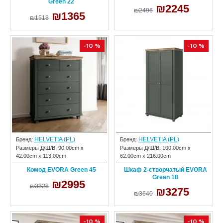
Green 22
₪2245
₪2496
₪1365
₪1518
-10 %
-10 %
HELVETIA (PL)
HELVETIA (PL)
Бренд:
Бренд:
Размеры Д/Ш/В:
90.00cm x
Размеры Д/Ш/В:
100.00cm x
42.00cm x 113.00cm
62.00cm x 216.00cm
Комод EVORA Green 45
Шкаф 2-створчатый EVORA
Green 18
₪2995
₪3328
₪3275
₪3640
-10 %
-10 %