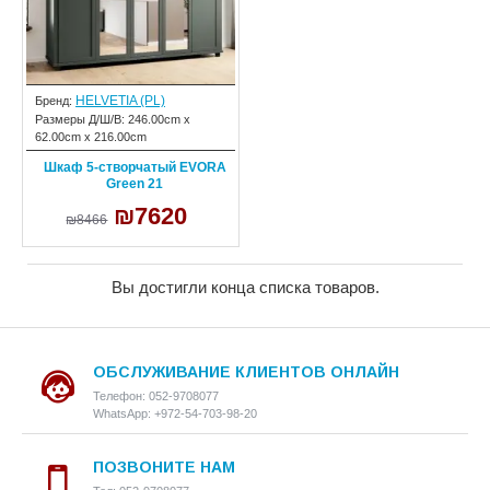
HELVETIA (PL)
Бренд:
Размеры Д/Ш/В:
246.00cm x
62.00cm x 216.00cm
Шкаф 5-створчатый EVORA
Green 21
₪7620
₪8466
Вы достигли конца списка товаров.
ОБСЛУЖИВАНИЕ КЛИЕНТОВ ОНЛАЙН
Телефон: 052-9708077
WhatsApp: +972-54-703-98-20
ПОЗВОНИТЕ НАМ