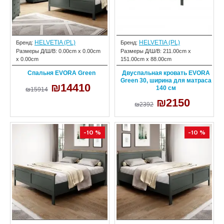
HELVETIA (PL)
HELVETIA (PL)
Бренд:
Бренд:
Размеры Д/Ш/В:
0.00cm x 0.00cm
Размеры Д/Ш/В:
211.00cm x
x 0.00cm
151.00cm x 88.00cm
Спальня EVORA Green
Двуспальная кровать EVORA
Green 30, ширина для матраса
₪14410
140 см
₪15914
₪2150
₪2392
-10 %
-10 %