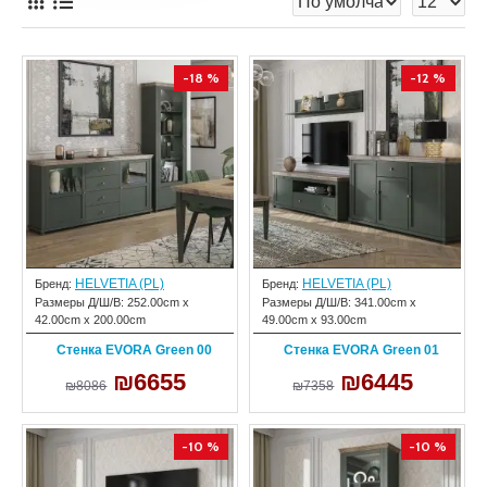
-18 %
-12 %
HELVETIA (PL)
HELVETIA (PL)
Бренд:
Бренд:
Размеры Д/Ш/В:
252.00cm x
Размеры Д/Ш/В:
341.00cm x
42.00cm x 200.00cm
49.00cm x 93.00cm
Стенка EVORA Green 00
Стенка EVORA Green 01
₪6655
₪6445
₪8086
₪7358
-10 %
-10 %