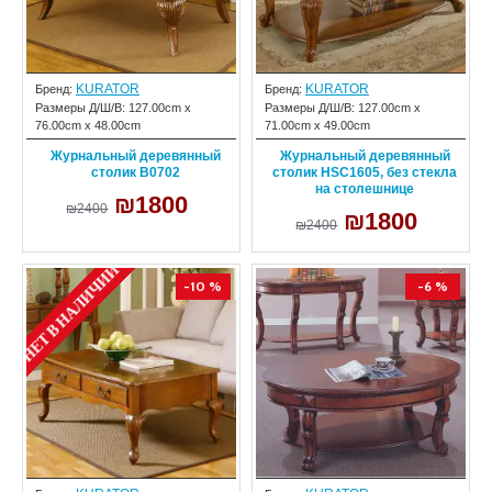
KURATOR
KURATOR
Бренд:
Бренд:
Размеры Д/Ш/В:
127.00cm x
Размеры Д/Ш/В:
127.00cm x
76.00cm x 48.00cm
71.00cm x 49.00cm
Журнальный деревянный
Журнальный деревянный
столик B0702
столик HSC1605, без стекла
на столешнице
₪1800
₪2400
₪1800
₪2400
НЕТ В НАЛИЧИИ
-10 %
-6 %