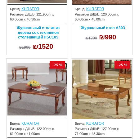
KURATOR
KURATOR
Бренд:
Бренд:
Размеры Д/Ш/В:
121.90cm x
Размеры Д/Ш/В:
120.00cm x
68.60cm x 48.30cm
60.00cm x 45.00cm
Журнальный столик из
Журнальный стол A303
дерева со стеклянной
₪990
столешницей HSC105
₪1200
₪1520
₪1900
-25 %
-25 %
KURATOR
KURATOR
Бренд:
Бренд:
Размеры Д/Ш/В:
122.00cm x
Размеры Д/Ш/В:
127.00cm x
61.00cm x 41.00cm
71.00cm x 48.30cm