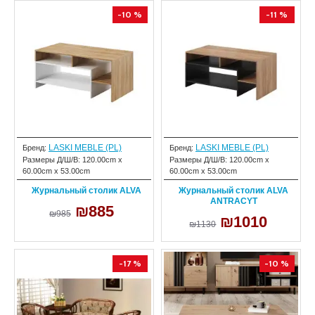
-10 %
-11 %
LASKI MEBLE (PL)
LASKI MEBLE (PL)
Бренд:
Бренд:
Размеры Д/Ш/В:
120.00cm x
Размеры Д/Ш/В:
120.00cm x
60.00cm x 53.00cm
60.00cm x 53.00cm
Журнальный столик ALVA
Журнальный столик ALVA
ANTRACYT
₪885
₪985
₪1010
₪1130
-17 %
-10 %