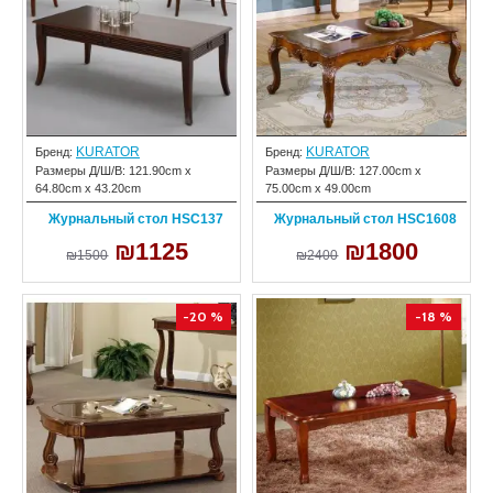
KURATOR
KURATOR
Бренд:
Бренд:
Размеры Д/Ш/В:
121.90cm x
Размеры Д/Ш/В:
127.00cm x
64.80cm x 43.20cm
75.00cm x 49.00cm
Журнальный стол HSC137
Журнальный стол HSC1608
₪1125
₪1800
₪1500
₪2400
-20 %
-18 %