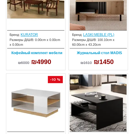
KURATOR
LASKI MEBLE (PL)
Бренд:
Бренд:
Размеры Д/Ш/В:
0.00cm x 0.00cm
Размеры Д/Ш/В:
100.10cm x
x 0.00cm
60.00cm x 43.20cm
Кофейный комплект мебели
Журнальный стол MADIS
₪4990
₪1450
₪6000
₪1610
-10 %