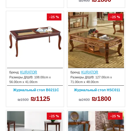
₪2400
-25 %
-25 %
KURATOR
KURATOR
Бренд:
Бренд:
Размеры Д/Ш/В:
108.00cm x
Размеры Д/Ш/В:
127.00cm x
56.00cm x 41.00cm
71.00cm x 48.00cm
Журнальный стол B0211C
Журнальный стол HSC011
₪1125
₪1800
₪1500
₪2400
-25 %
-25 %