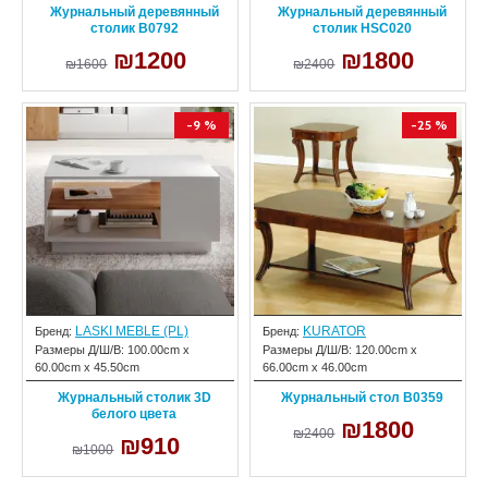
Журнальный деревянный
Журнальный деревянный
столик B0792
столик HSC020
₪1200
₪1800
₪1600
₪2400
-9 %
-25 %
LASKI MEBLE (PL)
KURATOR
Бренд:
Бренд:
Размеры Д/Ш/В:
100.00cm x
Размеры Д/Ш/В:
120.00cm x
60.00cm x 45.50cm
66.00cm x 46.00cm
Журнальный столик 3D
Журнальный стол B0359
белого цвета
₪1800
₪2400
₪910
₪1000