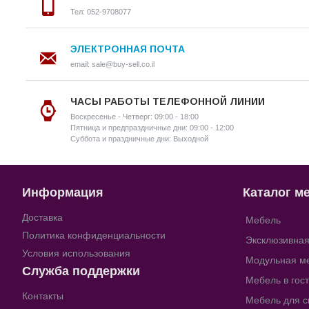
Тел: 052-9708077
ЭЛЕКТРОННАЯ ПОЧТА
email: sale@buy-sell.co.il
ЧАСЫ РАБОТЫ ТЕЛЕФОННОЙ ЛИНИИ
Воскресенье - Четверг: 09:00 - 18:00
Пятница и предпраздничные дни: 09:00 - 12:00
Суббота и праздничные дни: Выходной
Информация
Каталог м
Доставка
Мебель
Политика конфиденциальности
Эксклюзивна
Условия использования
Модульная м
Служба поддержки
Мебель в гос
Контакты
Мебель для с