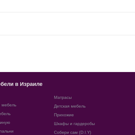
ебели в Израиле
Матрасы
я мебель
Детская мебель
ебель
Прихожие
тиную
Шкафы и гардеробы
пальни
Собери сам (D.I.Y)