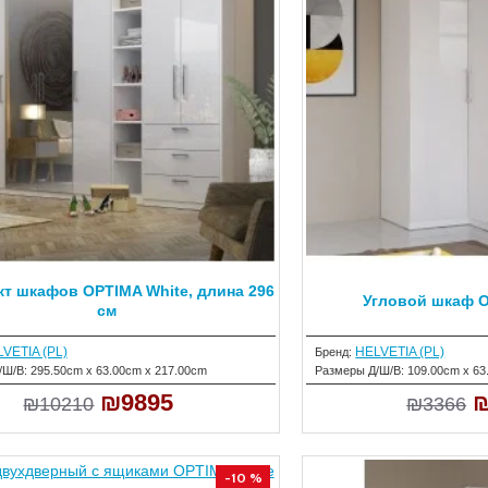
т шкафов OPTIMA White, длина 296
Угловой шкаф O
см
VETIA (PL)
HELVETIA (PL)
Бренд:
/Ш/В:
295.50cm x 63.00cm x 217.00cm
Размеры Д/Ш/В:
109.00cm x 63
₪9895
₪
₪10210
₪3366
-10 %