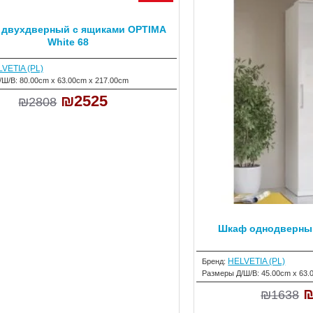
 двухдверный с ящиками OPTIMA
White 68
VETIA (PL)
/Ш/В:
80.00cm x 63.00cm x 217.00cm
₪2525
₪2808
Шкаф однодверный
HELVETIA (PL)
Бренд:
Размеры Д/Ш/В:
45.00cm x 63.
₪
₪1638