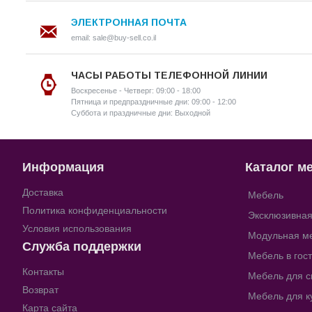
ЭЛЕКТРОННАЯ ПОЧТА
email: sale@buy-sell.co.il
ЧАСЫ РАБОТЫ ТЕЛЕФОННОЙ ЛИНИИ
Воскресенье - Четверг: 09:00 - 18:00
Пятница и предпраздничные дни: 09:00 - 12:00
Суббота и праздничные дни: Выходной
Информация
Каталог м
Доставка
Мебель
Политика конфиденциальности
Эксклюзивна
Условия использования
Модульная м
Служба поддержки
Мебель в гос
Контакты
Мебель для с
Возврат
Мебель для к
Карта сайта