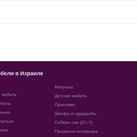
ебели в Израиле
Матрасы
я мебель
Детская мебель
ебель
Прихожие
тиную
Шкафы и гардеробы
пальни
Собери сам (D.I.Y)
ухни
Предметы интерьера