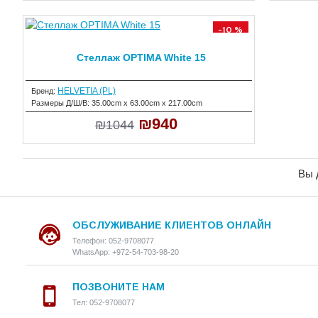
-10 %
Cтеллаж OPTIMA White 15
HELVETIA (PL)
Бренд:
Размеры Д/Ш/В:
35.00cm x 63.00cm x 217.00cm
₪940
₪1044
Вы 
ОБСЛУЖИВАНИЕ КЛИЕНТОВ ОНЛАЙН
Телефон: 052-9708077
WhatsApp: +972-54-703-98-20
ПОЗВОНИТЕ НАМ
Тел: 052-9708077