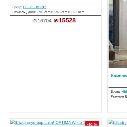
HELVETIA (PL)
Бренд:
Размеры Д/Ш/В:
279.22cm x 324.22cm x 217.00cm
₪15528
₪16704
Комплек
HEL
Бренд:
Размеры Д
-10 %