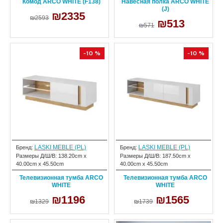
Комод ARCO WHITE (F138)
Навесная полка ARCO WHITE
(J)
₪2335
₪2593
₪513
₪571
-10 %
-10 %
LASKI MEBLE (PL)
LASKI MEBLE (PL)
Бренд:
Бренд:
Размеры Д/Ш/В:
138.20cm x
Размеры Д/Ш/В:
187.50cm x
40.00cm x 45.50cm
40.00cm x 45.50cm
Телевизионная тумба ARCO
Телевизионная тумба ARCO
WHITE
WHITE
₪1196
₪1565
₪1329
₪1739