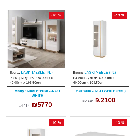
-10 %
-10 %
LASKI MEBLE (PL)
LASKI MEBLE (PL)
Бренд:
Бренд:
Размеры Д/Ш/В:
270.00cm x
Размеры Д/Ш/В:
60.00cm x
40.00cm x 193.50cm
40.00cm x 193.50cm
Модульная стенка ARCO
Витрина ARCO WHITE (B60)
WHITE
₪2100
₪2336
₪5770
₪6414
-10 %
-10 %