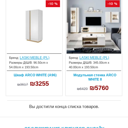
-10 %
-10 %
LASKI MEBLE (PL)
LASKI MEBLE (PL)
Бренд:
Бренд:
Размеры Д/Ш/В:
96.50cm x
Размеры Д/Ш/В:
345.00cm x
54.00cm x 193.50cm
40.00cm x 193.50cm
Шкаф ARCO WHITE (A96)
Модульная стенка ARCO
WHITE II
₪3255
₪3617
₪5760
₪6420
Вы достигли конца списка товаров.