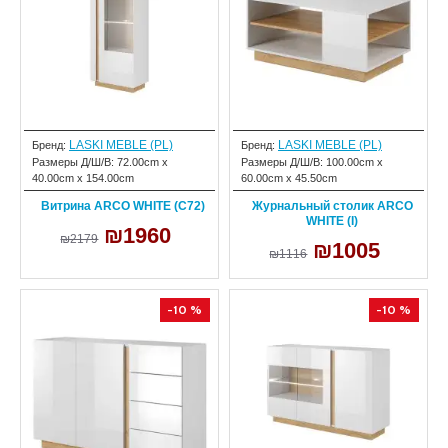
LASKI MEBLE (PL)
LASKI MEBLE (PL)
Бренд:
Бренд:
Размеры Д/Ш/В:
72.00cm x
Размеры Д/Ш/В:
100.00cm x
40.00cm x 154.00cm
60.00cm x 45.50cm
Витрина ARCO WHITE (C72)
Журнальный столик ARCO
WHITE (I)
₪1960
₪2179
₪1005
₪1116
-10 %
-10 %