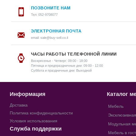
ПОЗВОНИТЕ НАМ
Тел: 052-9708077
ЭЛЕКТРОННАЯ ПОЧТА
email: sale@buy-sell.co.il
ЧАСЫ РАБОТЫ ТЕЛЕФОННОЙ ЛИНИИ
Воскресенье - Четверг: 09:00 - 18:00
Пятница и предпраздничные дни: 09:00 - 12:00
Суббота и праздничные дни: Выходной
Информация
Каталог м
Доставка
Мебель
Политика конфиденциальности
Эксклюзивна
Условия использования
Модульная м
Служба поддержки
Мебель в гос