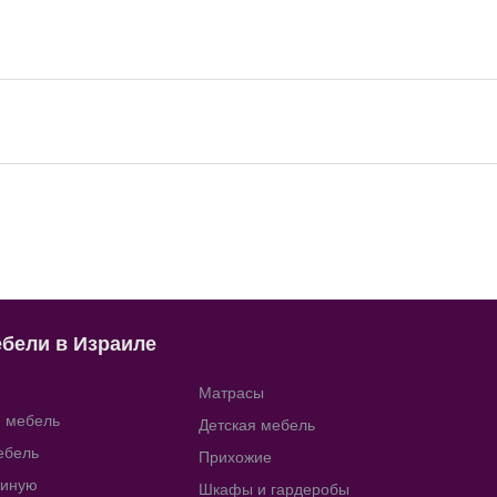
ебели в Израиле
Матрасы
я мебель
Детская мебель
ебель
Прихожие
тиную
Шкафы и гардеробы