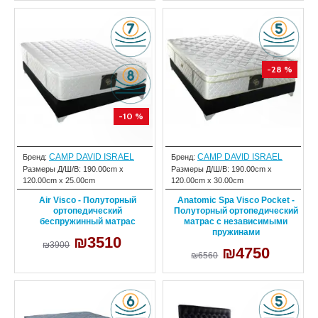
-28 %
-10 %
CAMP DAVID ISRAEL
CAMP DAVID ISRAEL
Бренд:
Бренд:
Размеры Д/Ш/В:
190.00cm x
Размеры Д/Ш/В:
190.00cm x
120.00cm x 25.00cm
120.00cm x 30.00cm
Air Visco - Полуторный
Anatomic Spa Visco Pocket -
ортопедический
Полуторный ортопедический
беспружинный матрас
матрас с независимыми
пружинами
₪3510
₪3900
₪4750
₪6560