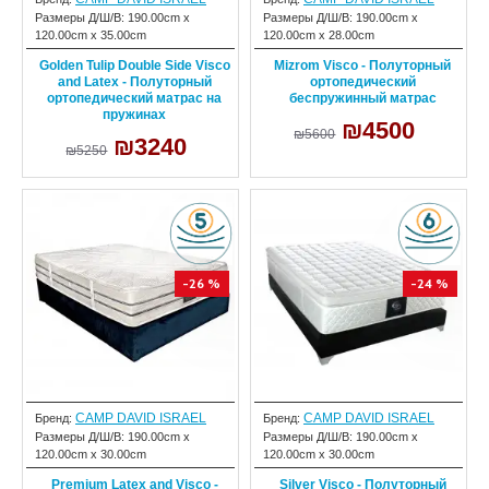
Размеры Д/Ш/В:
190.00cm x
Размеры Д/Ш/В:
190.00cm x
120.00cm x 35.00cm
120.00cm x 28.00cm
Golden Tulip Double Side Visco
Mizrom Visco - Полуторный
and Latex - Полуторный
ортопедический
ортопедический матрас на
беспружинный матрас
пружинах
₪4500
₪5600
₪3240
₪5250
-26 %
-24 %
CAMP DAVID ISRAEL
CAMP DAVID ISRAEL
Бренд:
Бренд:
Размеры Д/Ш/В:
190.00cm x
Размеры Д/Ш/В:
190.00cm x
120.00cm x 30.00cm
120.00cm x 30.00cm
Premium Latex and Visco -
Silver Visco - Полуторный