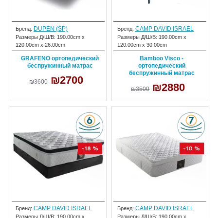
DUPEN (SP)
CAMP DAVID ISRAEL
Бренд:
Бренд:
Размеры Д/Ш/В:
190.00cm x
Размеры Д/Ш/В:
190.00cm x
120.00cm x 26.00cm
120.00cm x 30.00cm
GRAFENO ортопедический
Bamboo Visco -
беспружинный матрас
ортопедический
беспружинный матрас
₪2700
₪3600
₪2880
₪3500
-18 %
-10 %
CAMP DAVID ISRAEL
CAMP DAVID ISRAEL
Бренд:
Бренд:
Размеры Д/Ш/В:
190.00cm x
Размеры Д/Ш/В:
190.00cm x