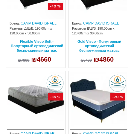
-40 %
CAMP DAVID ISRAEL
CAMP DAVID ISRAEL
Бренд:
Бренд:
Размеры Д/Ш/В:
190.00cm x
Размеры Д/Ш/В:
190.00cm x
120.00cm x 30.00cm
120.00cm x 30.00cm
Flexible Visco Soft -
Gold Visco - Полуторный
Полуторный ортопедический
ортопедический
беспружинный матрас
беспружинный матрас
₪4660
₪4860
₪7800
₪5400
-38 %
-20 %
CAMP DAVID ISRAEL
CAMP DAVID ISRAEL
Бренд:
Бренд: