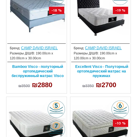
-18 %
-19 %
CAMP DAVID ISRAEL
CAMP DAVID ISRAEL
Бренд:
Бренд:
Размеры Д/Ш/В:
190.00cm x
Размеры Д/Ш/В:
190.00cm x
120.00cm x 30.00cm
120.00cm x 30.00cm
Bamboo Visco - полуторный
Excellent Visco - Полуторный
ортопедический
ортопедический матрас на
беспружинный матрас Visco
пружинах
₪2880
₪2700
₪3500
₪3350
-10 %