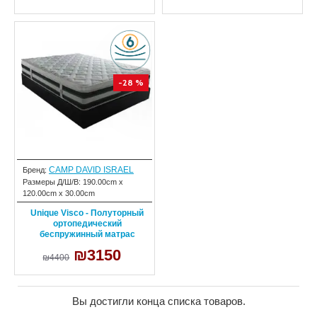
-28 %
CAMP DAVID ISRAEL
Бренд:
Размеры Д/Ш/В:
190.00cm x
120.00cm x 30.00cm
Unique Visco - Полуторный
ортопедический
беспружинный матрас
₪3150
₪4400
Вы достигли конца списка товаров.