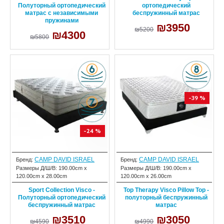
Полуторный ортопедический
ортопедический
матрас с независимыми
беспружинный матрас
пружинами
₪3950
₪5200
₪4300
₪5800
-39 %
-24 %
CAMP DAVID ISRAEL
CAMP DAVID ISRAEL
Бренд:
Бренд:
Размеры Д/Ш/В:
190.00cm x
Размеры Д/Ш/В:
190.00cm x
120.00cm x 28.00cm
120.00cm x 26.00cm
Sport Collection Visco -
Top Therapy Visco Pillow Top -
Полуторный ортопедический
полуторный беспружинный
беспружинный матрас
матрас
₪3510
₪3050
₪4590
₪4990