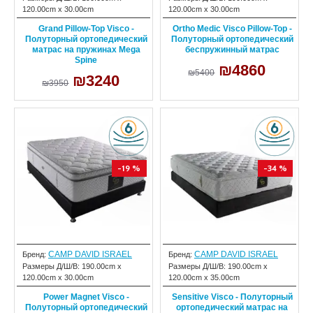
120.00cm x 30.00cm
120.00cm x 30.00cm
Grand Pillow-Top Visco -
Ortho Medic Visco Pillow-Top -
Полуторный ортопедический
Полуторный ортопедический
матрас на пружинах Mega
беспружинный матрас
Spine
₪4860
₪5400
₪3240
₪3950
-19 %
-34 %
CAMP DAVID ISRAEL
CAMP DAVID ISRAEL
Бренд:
Бренд:
Размеры Д/Ш/В:
190.00cm x
Размеры Д/Ш/В:
190.00cm x
120.00cm x 30.00cm
120.00cm x 35.00cm
Power Magnet Visco -
Sensitive Visco - Полуторный
Полуторный ортопедический
ортопедический матрас на