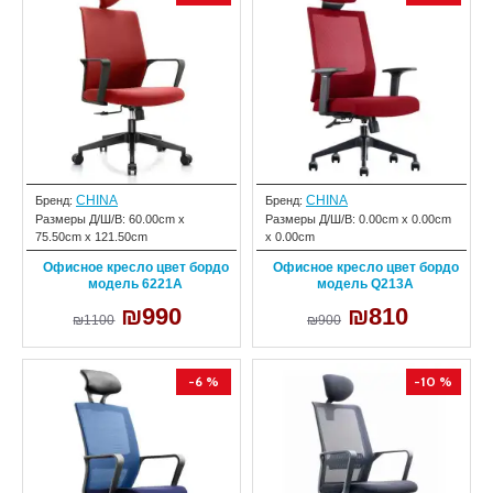
CHINA
CHINA
Бренд:
Бренд:
Размеры Д/Ш/В:
60.00cm x
Размеры Д/Ш/В:
0.00cm x 0.00cm
75.50cm x 121.50cm
x 0.00cm
Офисное кресло цвет бордо
Офисное кресло цвет бордо
модель 6221A
модель Q213A
₪990
₪810
₪1100
₪900
-6 %
-10 %