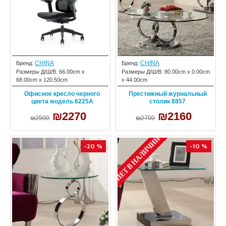
CHINA
CHINA
Бренд:
Бренд:
Размеры Д/Ш/В:
66.00cm x
Размеры Д/Ш/В:
80.00cm x 0.00cm
68.00cm x 120.50cm
x 44.00cm
Офисное кресло черного
Престижный журнальный
цвета модель 6225A
столик 8857
₪2270
₪2160
₪2500
₪2700
НЕТ В НАЛИЧИИ
-20 %
-10 %