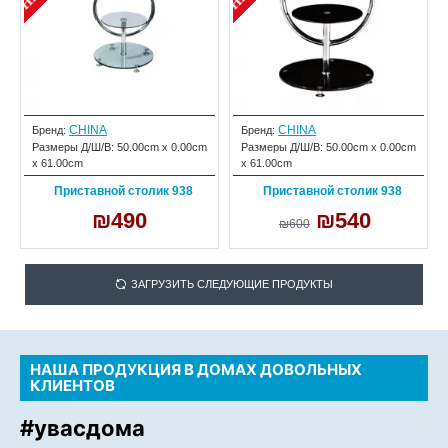
CHINA
CHINA
Бренд:
Бренд:
Размеры Д/Ш/В:
50.00cm x 0.00cm
Размеры Д/Ш/В:
50.00cm x 0.00cm
x 61.00cm
x 61.00cm
Приставной столик 938
Приставной столик 938
₪490
₪540
₪600
ЗАГРУЗИТЬ СЛЕДУЮЩИЕ ПРОДУКТЫ
НАША ПРОДУКЦИЯ В ДОМАХ ДОВОЛЬНЫХ
КЛИЕНТОВ
#увасдома