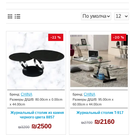
-22 %
-20 %
CHINA
CHINA
Бренд:
Бренд:
Размеры Д/Ш/В:
80.00cm x 0.00cm
Размеры Д/Ш/В:
95.00cm x
x 44.00cm
60.00cm x 44.00cm
Журнальный столик из камня
Журнальный столик T-917
черного цвета 8857
₪2160
₪2700
₪2500
₪3200