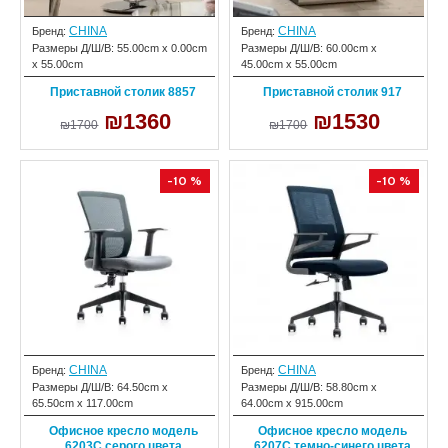
CHINA
CHINA
Бренд:
Бренд:
Размеры Д/Ш/В:
55.00cm x 0.00cm
Размеры Д/Ш/В:
60.00cm x
x 55.00cm
45.00cm x 55.00cm
Приставной столик 8857
Приставной столик 917
₪1360
₪1530
₪1700
₪1700
-10 %
-10 %
CHINA
CHINA
Бренд:
Бренд:
Размеры Д/Ш/В:
64.50cm x
Размеры Д/Ш/В:
58.80cm x
65.50cm x 117.00cm
64.00cm x 915.00cm
Офисное кресло модель
Офисное кресло модель
6203C серого цвета
6207C темно-синего цвета