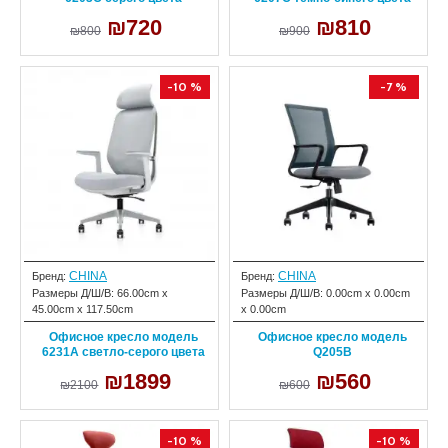
₪720
₪810
₪800
₪900
-10 %
-7 %
CHINA
CHINA
Бренд:
Бренд:
Размеры Д/Ш/В:
66.00cm x
Размеры Д/Ш/В:
0.00cm x 0.00cm
45.00cm x 117.50cm
x 0.00cm
Офисное кресло модель
Офисное кресло модель
6231A светло-серого цвета
Q205B
₪1899
₪560
₪2100
₪600
-10 %
-10 %