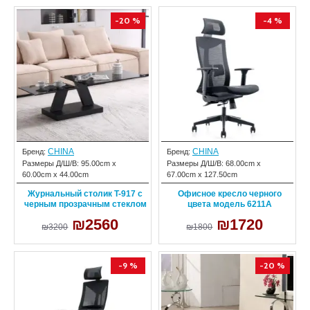
-20 %
-4 %
CHINA
CHINA
Бренд:
Бренд:
Размеры Д/Ш/В:
95.00cm x
Размеры Д/Ш/В:
68.00cm x
60.00cm x 44.00cm
67.00cm x 127.50cm
Журнальный столик T-917 с
Офисное кресло черного
черным прозрачным стеклом
цвета модель 6211A
₪2560
₪1720
₪3200
₪1800
-9 %
-20 %