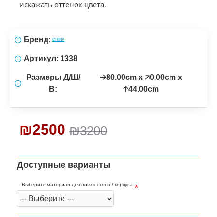
искажать оттенок цвета.
Бренд:
CHINA
Артикул:
1338
Размеры Д/Ш/
🡢80.00cm x 🡥0.00cm x
В:
🡡44.00cm
₪2500
₪3200
Доступные варианты
Выберите материал для ножек стола / корпуса