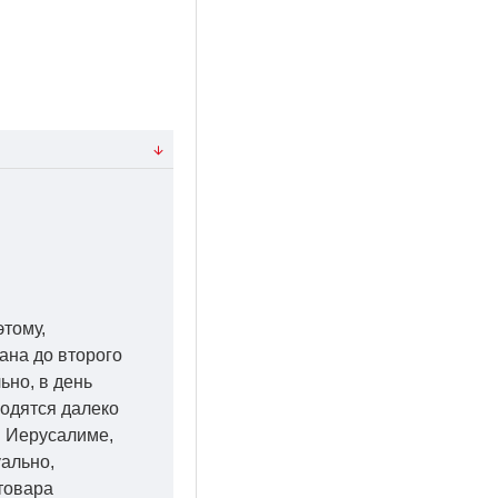
этому,
ана до второго
ьно, в день
ходятся далеко
 в Иерусалиме,
уально,
товара