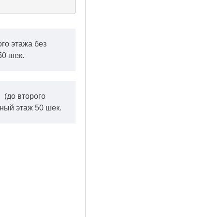
ого этажа без
50 шек.
.
(до второго
ный этаж 50 шек.