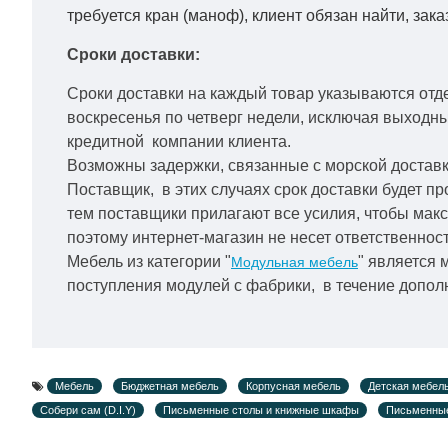
требуется кран (маноф), клиент обязан найти, зака
Сроки доставки:
Сроки доставки на каждый товар указываются отд
воскресенья по четверг недели, исключая выходн
кредитной
компании клиента.
Возможны задержки, связанные с морской доставко
Поставщик, в этих случаях срок доставки будет пр
тем поставщики прилагают все усилия, чтобы мак
поэтому интернет-магазин не несет ответственност
Мебель из категории "
" является 
Модульная мебель
поступления модулей с фабрики, в течение дополн
Мебель
Бюджетная мебель
Корпусная мебель
Детская мебел
Собери сам (D.I.Y)
Письменные столы и книжные шкафы
Письменные