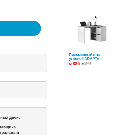
Письменный стол
угловой ADAPTA
₪885
₪1044
ных дней,

тавщика 

тральный 
