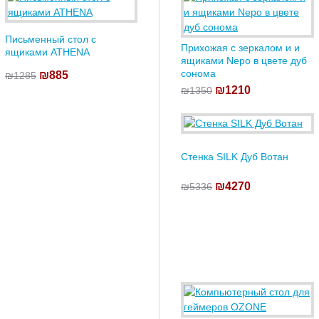
Письменный стол с
Прихожая с зеркалом и и
ящиками ATHENA
ящиками Nepo в цвете дуб
сонома
₪885
₪1285
₪1210
₪1350
Стенка SILK Дуб Вотан
₪4270
₪5336