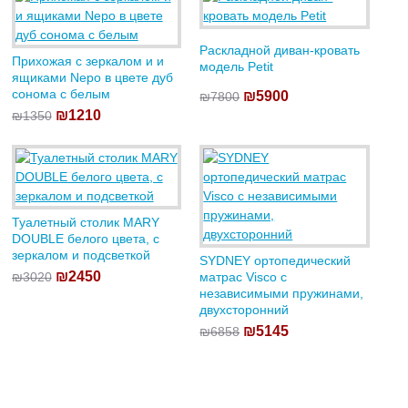
Раскладной диван-кровать
Прихожая с зеркалом и и
модель Petit
ящиками Nepo в цвете дуб
сонома с белым
₪5900
₪7800
₪1210
₪1350
Туалетный столик MARY
DOUBLE белого цвета, с
зеркалом и подсветкой
SYDNEY ортопедический
₪2450
₪3020
матрас Visco с
независимыми пружинами,
двухсторонний
₪5145
₪6858