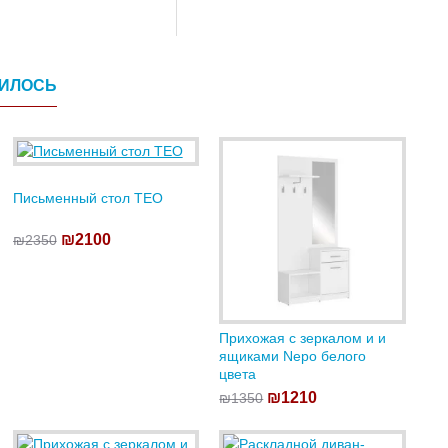
ВИЛОСЬ
Письменный стол TEO
₪2100
₪2350
Прихожая с зеркалом и и
ящиками Nepo белого
цвета
₪1210
₪1350