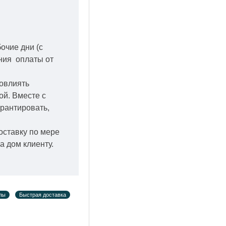
бочие дни
(с
ения оплаты от
повлиять
кой.
Вместе с
арантировать,
оставку по мере
а дом клиенту.
лы
Быстрая доставка