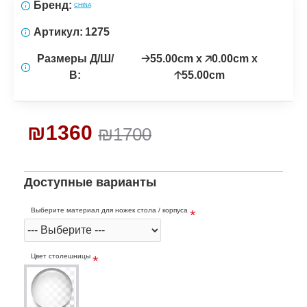
Бренд:
CHINA
Артикул:
1275
Размеры Д/Ш/
🡢55.00cm x 🡥0.00cm x
В:
🡡55.00cm
₪1360
₪1700
Доступные варианты
Выберите материал для ножек стола / корпуса
Цвет столешницы