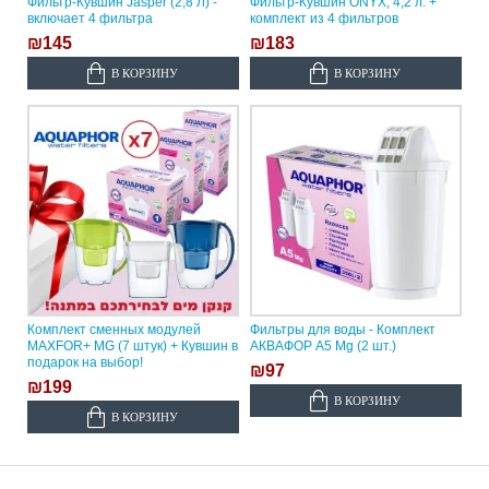
Фильтр-Кувшин Jasper (2,8 Л) -
Фильтр-Кувшин ONYX, 4,2 л. +
включает 4 фильтра
комплект из 4 фильтров
₪145
₪183
В КОРЗИНУ
В КОРЗИНУ
Комплект сменных модулей
Фильтры для воды - Комплект
MAXFOR+ MG (7 штук) + Кувшин в
АКВАФОР А5 Mg (2 шт.)
подарок на выбор!
₪97
₪199
В КОРЗИНУ
В КОРЗИНУ