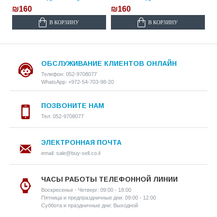
₪160
₪160
В КОРЗИНУ
В КОРЗИНУ
ОБСЛУЖИВАНИЕ КЛИЕНТОВ ОНЛАЙН
Телефон: 052-9708077
WhatsApp: +972-54-703-98-20
ПОЗВОНИТЕ НАМ
Тел: 052-9708077
ЭЛЕКТРОННАЯ ПОЧТА
email: sale@buy-sell.co.il
ЧАСЫ РАБОТЫ ТЕЛЕФОННОЙ ЛИНИИ
Воскресенье - Четверг: 09:00 - 18:00
Пятница и предпраздничные дни: 09:00 - 12:00
Суббота и праздничные дни: Выходной