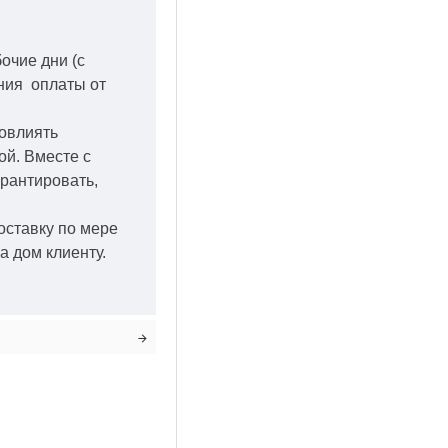
бочие дни
(с
ения оплаты от
повлиять
кой.
Вместе с
арантировать,
оставку по мере
а дом клиенту.