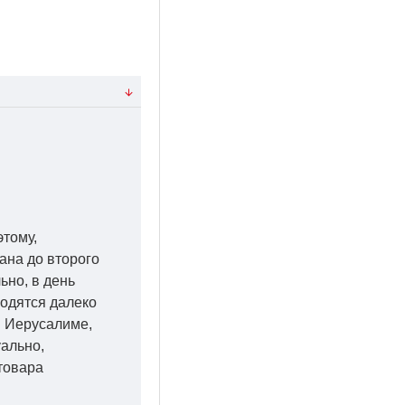
этому,
ана до второго
ьно, в день
ходятся далеко
 в Иерусалиме,
уально,
товара