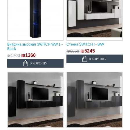
Витрина высокая SWITCH WW 1 -
Стенка SWITCH I - WW
Black
₪5245
₪6558
₪1360
₪1703
В КОРЗИНУ
В КОРЗИНУ