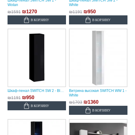
Шкаф-пенал SWITCH SW 1 -
Шкаф-пенал SWITCH SW 2 -
Wotan
White
₪1270
₪950
₪1591
₪1191
В КОРЗИНУ
В КОРЗИНУ
Шкаф-пенал SWITCH SW 2 - Black
Витрина высокая SWITCH WW 1 -
White
₪950
₪1191
₪1360
₪1703
В КОРЗИНУ
В КОРЗИНУ