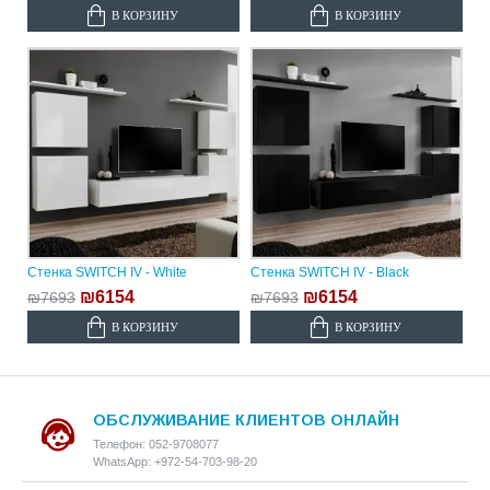
В КОРЗИНУ
В КОРЗИНУ
Стенка SWITCH IV - White
Стенка SWITCH IV - Black
₪6154
₪6154
₪7693
₪7693
В КОРЗИНУ
В КОРЗИНУ
ОБСЛУЖИВАНИЕ КЛИЕНТОВ ОНЛАЙН
Телефон: 052-9708077
WhatsApp: +972-54-703-98-20