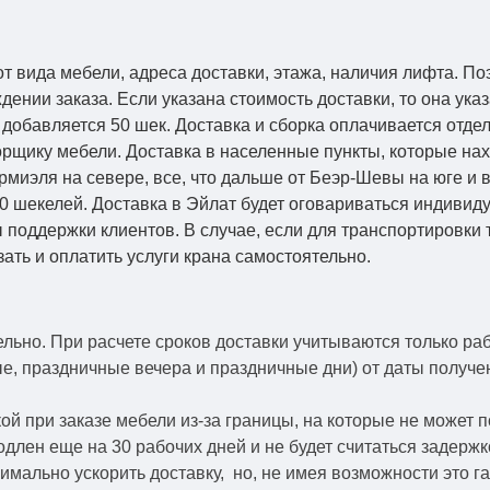
от вида мебели, адреса доставки, этажа, наличия лифта. По
ении заказа. Если указана стоимость доставки, то она указ
добавляется 50 шек. Доставка и сборка оплачивается отдел
рщику мебели. Доставка в населенные пункты, которые на
Кармиэля на севере, все, что дальше от Беэр-Шевы на юге и
0 шекелей. Доставка в Эйлат будет оговариваться индивид
 поддержки клиентов. В случае, если для транспортировки 
зать и оплатить услуги крана самостоятельно.
ельно.
При расчете сроков доставки учитываются только ра
ые, праздничные вечера и праздничные дни) от даты получ
й при заказе мебели из-за границы, на которые не может 
одлен еще на 30 рабочих дней и не будет считаться задерж
симально ускорить
доставку, но, не имея возможности это г