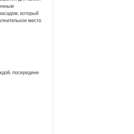
ненным
фасадом, который
олнительное место
аждой, посередине