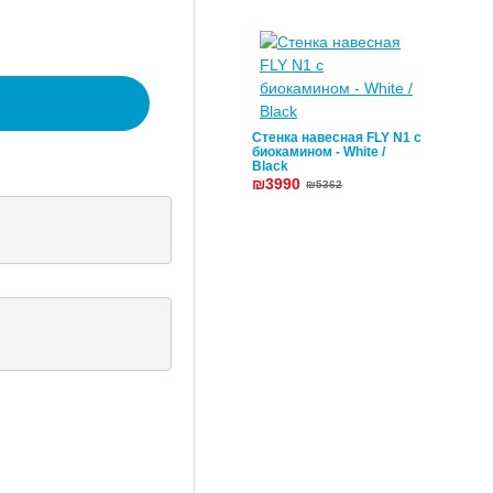
Стенка навесная FLY N1 с
биокамином - White /
Black
₪3990
₪5362