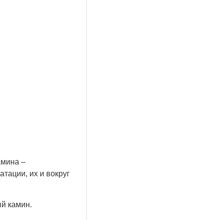
амина –
тации, их и вокруг
й камин.