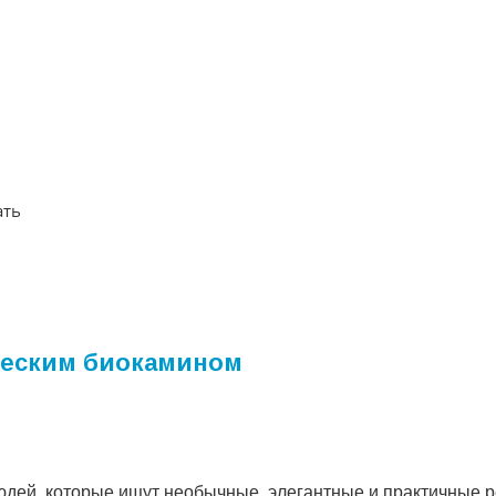
ать
ическим биокамином
юдей, которые ищут необычные, элегантные и практичные 