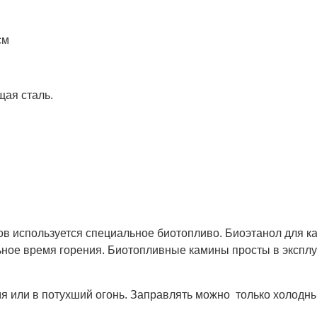
см
ая сталь.
в используется специальное биотопливо. Биоэтанол для к
ое время горения. Биотопливные камины просты в эксплуа
или в потухший огонь. Заправлять можно только холодны