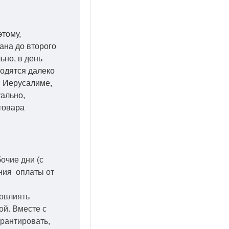
этому,
ана до второго
ьно, в день
ходятся далеко
 в Иерусалиме,
уально,
товара
бочие дни
(с
ения оплаты от
повлиять
кой.
Вместе с
арантировать,