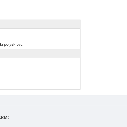
ki połysk pvc
КИ: