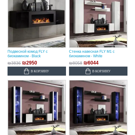
Подвесной комод FLY с
Стенка навесная FLY M1 с
биокамином - Black
биокамином - White
₪2950
₪6044
₪3836
₪8058
В КОРЗИНУ
В КОРЗИНУ