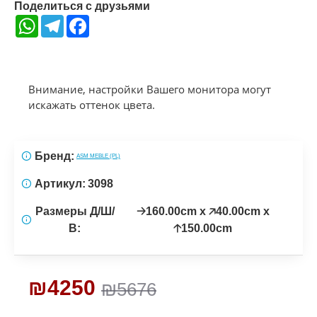
Поделиться с друзьями
WhatsApp
Telegram
Facebook
Внимание, настройки Вашего монитора могут
искажать оттенок цвета.
Бренд:
ASM MEBLE (PL)
Артикул:
3098
Размеры Д/Ш/
🡢160.00cm x 🡥40.00cm x
В:
🡡150.00cm
₪4250
₪5676