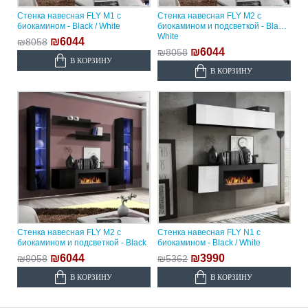
Стенка навесная FLY M1 с
Стенка навесная FLY M2 с
биокамином - Black / White
биокамином и подсветкой - Black /
White
₪6044
₪8058
₪6044
₪8058
В КОРЗИНУ
В КОРЗИНУ
Стенка навесная FLY M2 с
Стенка навесная FLY N1 с
биокамином и подсветкой - Black
биокамином - Black / White
₪6044
₪3990
₪8058
₪5362
В КОРЗИНУ
В КОРЗИНУ