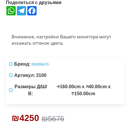
Поделиться с друзьями
WhatsApp
Telegram
Facebook
Внимание, настройки Вашего монитора могут
искажать оттенок цвета.
Бренд:
ASM MEBLE (PL)
Артикул:
3100
Размеры Д/Ш/
🡢160.00cm x 🡥40.00cm x
В:
🡡150.00cm
₪4250
₪5676