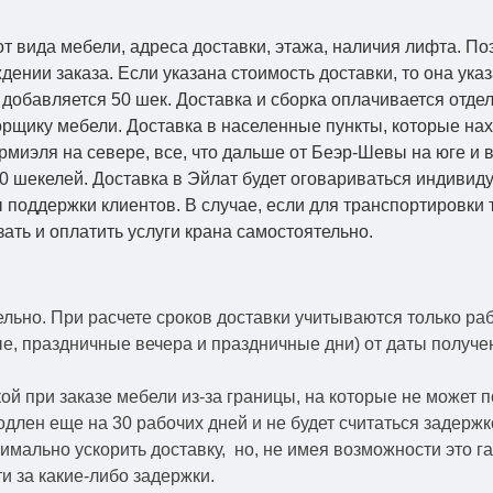
от вида мебели, адреса доставки, этажа, наличия лифта. По
ении заказа. Если указана стоимость доставки, то она указ
добавляется 50 шек. Доставка и сборка оплачивается отдел
рщику мебели. Доставка в населенные пункты, которые на
Кармиэля на севере, все, что дальше от Беэр-Шевы на юге и
0 шекелей. Доставка в Эйлат будет оговариваться индивид
 поддержки клиентов. В случае, если для транспортировки 
зать и оплатить услуги крана самостоятельно.
ельно.
При расчете сроков доставки учитываются только ра
ые, праздничные вечера и праздничные дни) от даты получ
й при заказе мебели из-за границы, на которые не может 
одлен еще на 30 рабочих дней и не будет считаться задерж
симально ускорить
доставку, но, не имея возможности это г
и за какие-либо задержки.