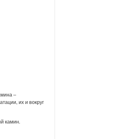
амина –
тации, их и вокруг
й камин.