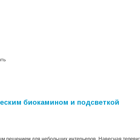
ать
ическим биокамином и подсветкой
ным решением для небольших интерьеров. Навесная телеви