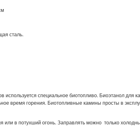
см
ая сталь.
в используется специальное биотопливо. Биоэтанол для к
ое время горения. Биотопливные камины просты в эксплуа
или в потухший огонь. Заправлять можно только холодны