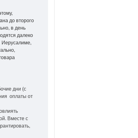
этому,
ана до второго
ьно, в день
ходятся далеко
 в Иерусалиме,
уально,
товара
бочие дни
(с
ения оплаты от
повлиять
кой.
Вместе с
арантировать,