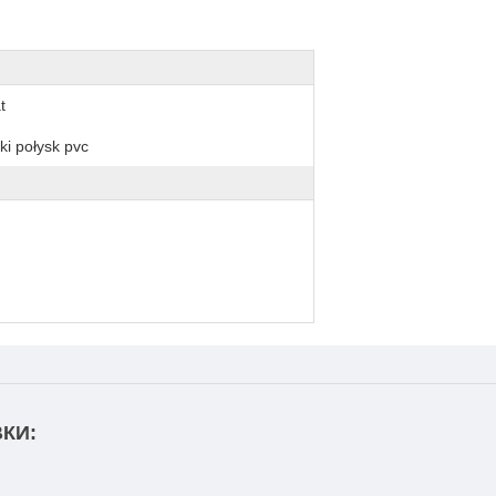
t
ki połysk pvc
КИ: