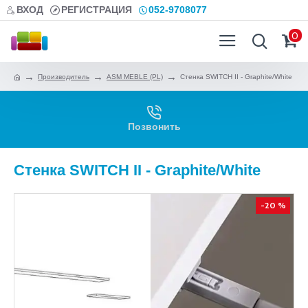
ВХОД
РЕГИСТРАЦИЯ
052-9708077
0
Производитель
ASM MEBLE (PL)
Стенка SWITCH II - Graphite/White
Позвонить
Стенка SWITCH II - Graphite/White
-20 %