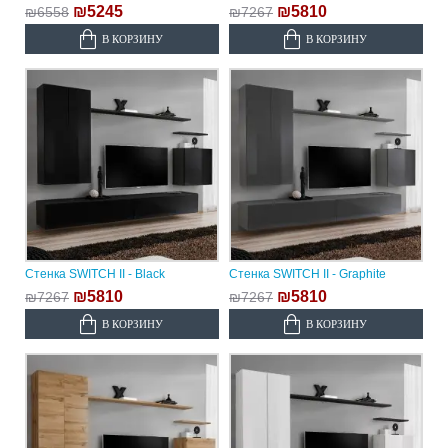
₪5245
₪5810
₪6558
₪7267
В КОРЗИНУ
В КОРЗИНУ
Стенка SWITCH II - Black
Стенка SWITCH II - Graphite
₪5810
₪5810
₪7267
₪7267
В КОРЗИНУ
В КОРЗИНУ