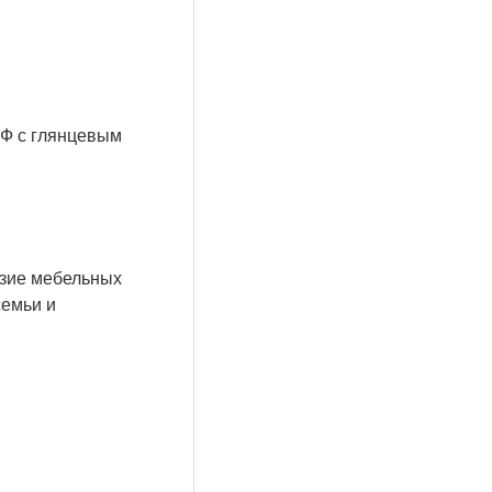
ДФ с глянцевым
азие мебельных
семьи и