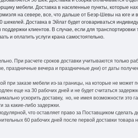
рщику мебели. Доставка в населенные пункты, которые на
Кармиэля на севере, все, что дальше от Беэр-Шевы на юге и
0 шекелей. Доставка в Эйлат будет оговариваться индивид
 поддержки клиентов. В случае, если для транспортировки 
зать и оплатить услуги крана самостоятельно.
ельно.
При расчете сроков доставки учитываются только ра
ые, праздничные вечера и праздничные дни) от даты получ
й при заказе мебели из-за границы, на которые не может 
одлен еще на 30 рабочих дней и не будет считаться задерж
симально ускорить
доставку, но, не имея возможности это г
и за какие-либо задержки.
модулярной, что оставляет право за Поставщиком сделать д
ительных 60 рабочих дней после первой доставки товара н