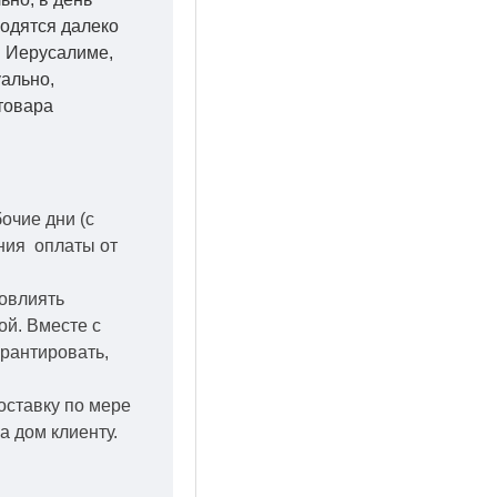
ходятся далеко
 в Иерусалиме,
уально,
товара
бочие дни
(с
ения оплаты от
повлиять
кой.
Вместе с
арантировать,
оставку по мере
а дом клиенту.