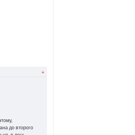
этому,
ана до второго
ьно, в день