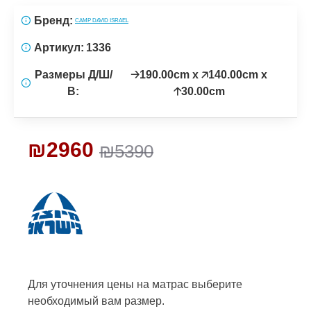
Бренд:
CAMP DAVID ISRAEL
Артикул:
1336
Размеры Д/Ш/
🡢190.00cm x 🡥140.00cm x
В:
🡡30.00cm
₪2960
₪5390
Для уточнения цены на матрас
выберите
необходимый вам размер.