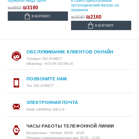
пружинах Mega Spine
и Latex) односпальный
ортопедический матрас на
₪3190
₪4850
пружинах
В КОРЗИНУ
₪2160
₪3540
В КОРЗИНУ
ОБСЛУЖИВАНИЕ КЛИЕНТОВ ОНЛАЙН
Телефон: 052-9708077
WhatsApp: +972-54-703-98-20
ПОЗВОНИТЕ НАМ
Тел: 052-9708077
ЭЛЕКТРОННАЯ ПОЧТА
email: sale@buy-sell.co.il
ЧАСЫ РАБОТЫ ТЕЛЕФОННОЙ ЛИНИИ
Воскресенье - Четверг: 09:00 - 18:00
Пятница и предпраздничные дни: 09:00 - 12:00