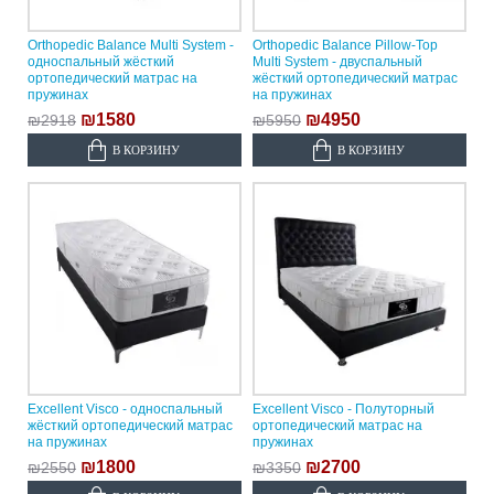
Orthopedic Balance Multi System -
Orthopedic Balance Pillow-Top
односпальный жёсткий
Multi System - двуспальный
ортопедический матрас на
жёсткий ортопедический матрас
пружинах
на пружинах
₪1580
₪4950
₪2918
₪5950
В КОРЗИНУ
В КОРЗИНУ
Excellent Visco - односпальный
Excellent Visco - Полуторный
жёсткий ортопедический матрас
ортопедический матрас на
на пружинах
пружинах
₪1800
₪2700
₪2550
₪3350