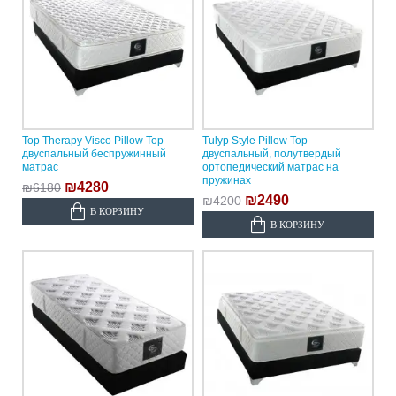
Top Therapy Visco Pillow Top -
Tulyp Style Pillow Top -
двуспальный беспружинный
двуспальный, полутвердый
матрас
ортопедический матрас на
пружинах
₪4280
₪6180
₪2490
₪4200
В КОРЗИНУ
В КОРЗИНУ