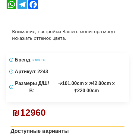
WhatsApp
Telegram
Facebook
Внимание, настройки Вашего монитора могут
искажать оттенок цвета.
Бренд:
MEBIN (PL)
Артикул:
2243
Размеры Д/Ш/
🡢101.00cm x 🡥42.00cm x
В:
🡡220.00cm
₪12960
Доступные варианты