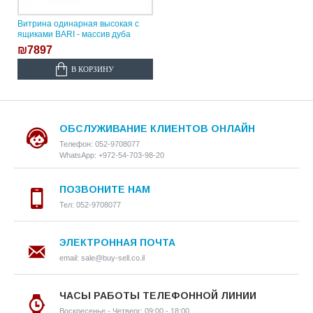
Витрина одинарная высокая с
ящиками BARI - массив дуба
₪7897
В КОРЗИНУ
ОБСЛУЖИВАНИЕ КЛИЕНТОВ ОНЛАЙН
Телефон: 052-9708077
WhatsApp: +972-54-703-98-20
ПОЗВОНИТЕ НАМ
Тел: 052-9708077
ЭЛЕКТРОННАЯ ПОЧТА
email: sale@buy-sell.co.il
ЧАСЫ РАБОТЫ ТЕЛЕФОННОЙ ЛИНИИ
Воскресенье - Четверг: 09:00 - 18:00