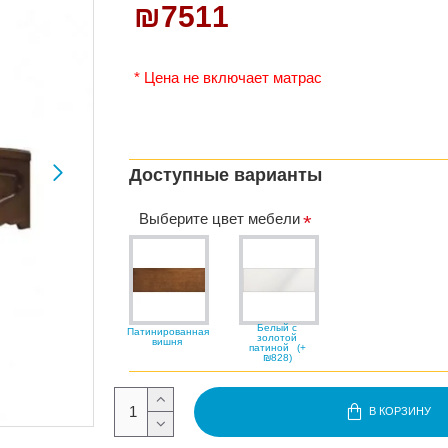
₪7511
* Цена не включает матрас
Доступные варианты
Выберите цвет мебели
Белый с
Патинированная
золотой
вишня
патиной
(+
₪828)
В КОРЗИНУ