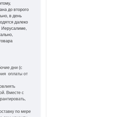
этому,
ана до второго
ьно, в день
ходятся далеко
 в Иерусалиме,
уально,
товара
бочие дни
(с
ения оплаты от
повлиять
кой.
Вместе с
арантировать,
оставку по мере