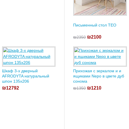
Письменный стол TEO
₪2100
₪2350
Шкаф 3-х дверный
Прихожая с зеркалом и и
AFRODYTA натуральный
ящиками Nepo в цвете дуб
шпон 135х206
сонома
₪12792
₪1210
₪1350