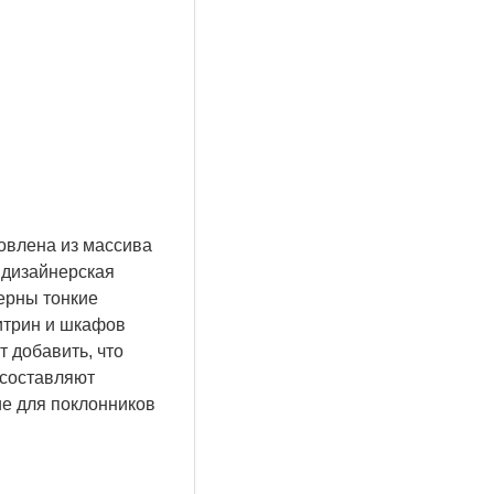
товлена из массива
 дизайнерская
ерны тонкие
итрин и шкафов
 добавить, что
составляют
ие для поклонников