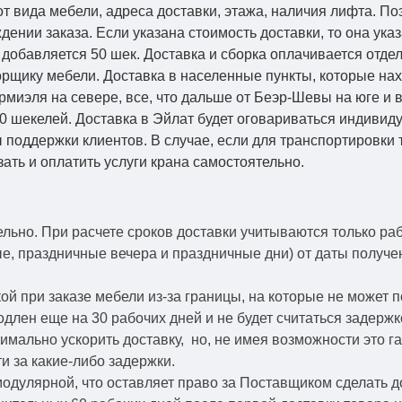
от вида мебели, адреса доставки, этажа, наличия лифта. По
ении заказа. Если указана стоимость доставки, то она указ
добавляется 50 шек. Доставка и сборка оплачивается отдел
рщику мебели. Доставка в населенные пункты, которые на
Кармиэля на севере, все, что дальше от Беэр-Шевы на юге и
0 шекелей. Доставка в Эйлат будет оговариваться индивид
 поддержки клиентов. В случае, если для транспортировки 
зать и оплатить услуги крана самостоятельно.
ельно.
При расчете сроков доставки учитываются только ра
ые, праздничные вечера и праздничные дни) от даты получ
й при заказе мебели из-за границы, на которые не может 
одлен еще на 30 рабочих дней и не будет считаться задерж
симально ускорить
доставку, но, не имея возможности это г
и за какие-либо задержки.
модулярной, что оставляет право за Поставщиком сделать д