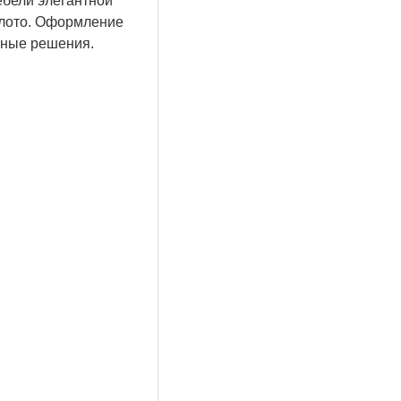
ебели элегантной
олото. Оформление
рные решения.