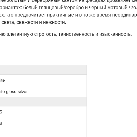
ние золотым и серебряным кантом на фасадах добавляет м
вариантах: белый глянцевый/серебро и черный матовый / з
х, кто предпочитает практичные и в то же время неордина
 света, свежести и нежности.
ю элегантную строгость, таинственность и изысканность.
ite
ite gloss-silver
5
8