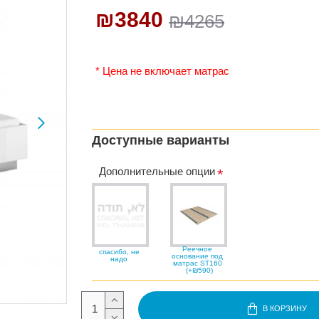
₪3840
₪4265
* Цена не включает матрас
Доступные варианты
Дополнительные опции
Реечное
спасибо, не
основание под
надо
матрас ST160
(+₪590)
В КОРЗИНУ