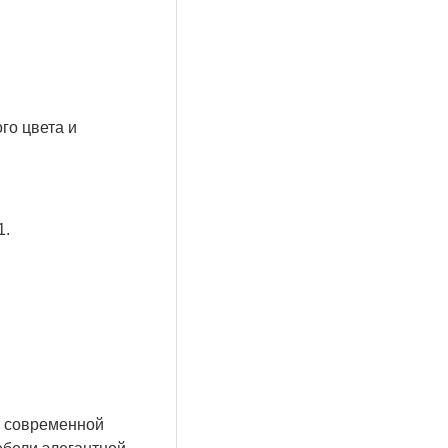
го цвета и
1.
й современной