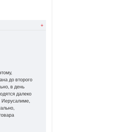
этому,
ана до второго
ьно, в день
ходятся далеко
 в Иерусалиме,
уально,
товара