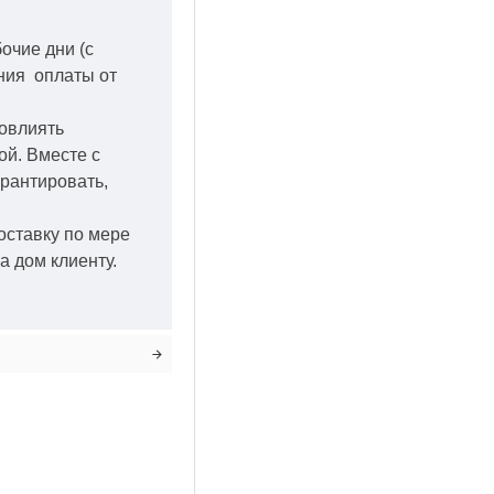
бочие дни
(с
ения оплаты от
повлиять
кой.
Вместе с
арантировать,
оставку по мере
а дом клиенту.