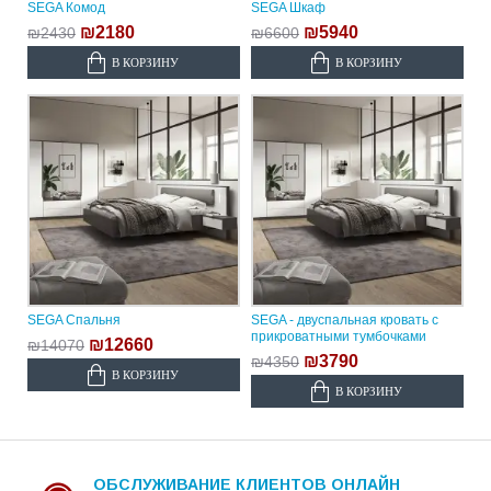
SEGA Комод
SEGA Шкаф
₪2180
₪5940
₪2430
₪6600
В КОРЗИНУ
В КОРЗИНУ
SEGA Спальня
SEGA - двуспальная кровать с
прикроватными тумбочками
₪12660
₪14070
₪3790
₪4350
В КОРЗИНУ
В КОРЗИНУ
ОБСЛУЖИВАНИЕ КЛИЕНТОВ ОНЛАЙН