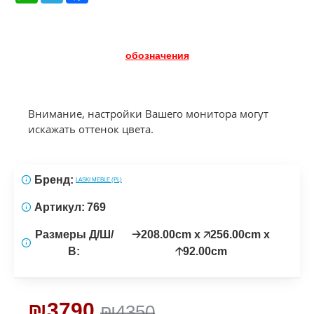
обозначения
Внимание, настройки Вашего монитора могут
искажать оттенок цвета.
Бренд:
LASKI MEBLE (PL)
Артикул:
769
Размеры Д/Ш/
🡢208.00cm x 🡥256.00cm x
В:
🡡92.00cm
₪3790
₪4350