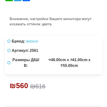
Внимание, настройки Вашего монитора могут
искажать оттенок цвета.
Бренд:
HELVETIA (PL)
Артикул:
2561
Размеры Д/Ш/
🡢46.00cm x 🡥41.00cm x
В:
🡡55.00cm
₪560
₪616