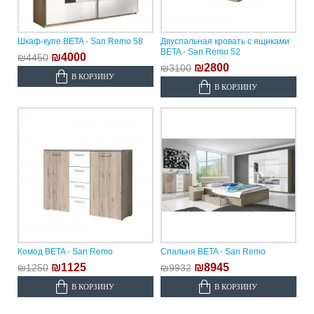
Шкаф-купе BETA - San Remo 58
Двуспальная кровать с ящиками
BETA - San Remo 52
₪4000
₪4450
₪2800
₪3100
В КОРЗИНУ
В КОРЗИНУ
Комод BETA - San Remo
Спальня BETA - San Remo
₪1125
₪8945
₪1250
₪9932
В КОРЗИНУ
В КОРЗИНУ