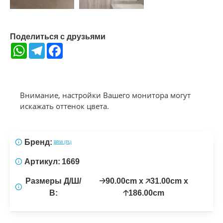
Поделиться с друзьями
WhatsApp
Telegram
Facebook
Внимание, настройки Вашего монитора могут
искажать оттенок цвета.
Бренд:
BRW (PL)
Артикул:
1669
Размеры Д/Ш/
🡢90.00cm x 🡥31.00cm x
В:
🡡186.00cm